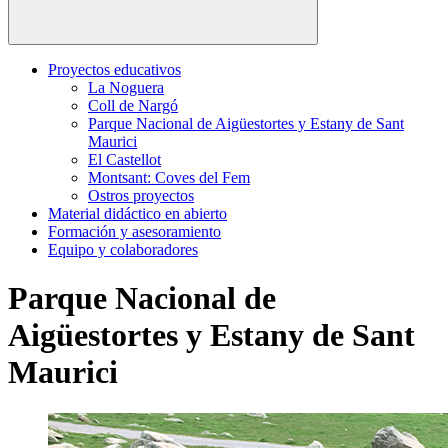
Proyectos educativos
La Noguera
Coll de Nargó
Parque Nacional de Aigüestortes y Estany de Sant
Maurici
El Castellot
Montsant: Coves del Fem
Ostros proyectos
Material didáctico en abierto
Formación y asesoramiento
Equipo y colaboradores
Parque Nacional de
Aigüestortes y Estany de Sant
Maurici