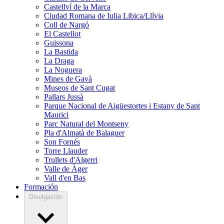
Castellví de la Marca
Ciudad Romana de Iulia Libica/Llívia
Coll de Nargó
El Castellot
Guissona
La Bastida
La Draga
La Noguera
Mines de Gavà
Museos de Sant Cugat
Pallars Jussà
Parque Nacional de Aigüestortes i Estany de Sant
Maurici
Parc Natural del Montseny
Pla d'Almatà de Balaguer
Son Fornés
Torre Llauder
Trullets d'Algerri
Valle de Àger
Vall d'en Bas
Formación
Divulgación