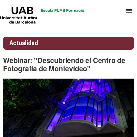
UAB
C
Universitat
Autònoma
a
de
p
Barcelona
d
Actualidad
el
m
Webinar: "Descubriendo el Centro de
d
Fotografía de Montevídeo"
A
y
G
d
D