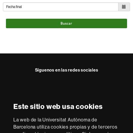
Buscar
Síguenos en las redes sociales
Instagram
Reconocimiento internacional de la excelencia
HR
Este sitio web usa cookies
Excellence
in
Research
La web de la Universitat Autònoma de
-
Con la financiación de
Barcelona utiliza cookies propias y de terceros
Euraxess