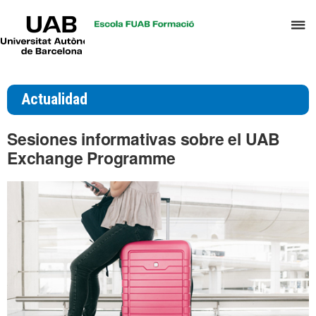
UAB
C
Universitat
Autònoma
a
de
p
Barcelona
d
Actualidad
el
m
Sesiones informativas sobre el UAB
d
Exchange Programme
T
y
D
H