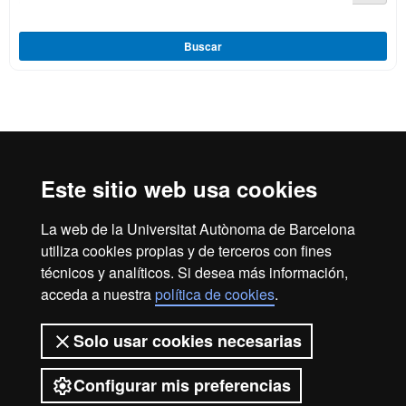
Buscar
Reconocimiento internacional de la excelencia
HR
Este sitio web usa cookies
La web de la Universitat Autònoma de Barcelona
Excell
utiliza cookies propias y de terceros con fines
Inicio
Aviso legal
Política de privacidad
técnicos y analíticos. Si desea más información,
Protección de datos
Sobre la web
acceda a nuestra
política de cookies
.
in
Somos una universidad líder que imparte una docencia de
Solo usar cookies necesarias
calidad, diversificada, multidisciplinaria y flexible, adecuada
a las necesidades de la sociedad y adaptada a los nuevos
modelos de la Europa del conocimiento. La UAB es
Configurar mis preferencias
reconocida internacionalmente por la calidad y el carácter