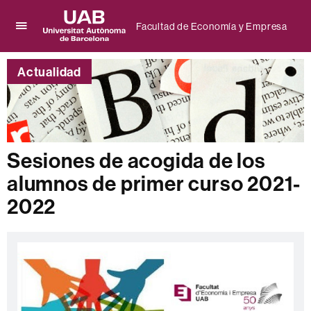
Facultad de Economía y Empresa
Clica
UAB
aquí
Universitat
para
Actualidad
Autònoma
desplegar
de
el
Barcelona
menú
de
Facultad
de
Sesiones de acogida de los
Economía
alumnos de primer curso 2021-
y
Empresa
2022