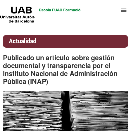
UAB
C
Universitat
Autònoma
a
de
p
Barcelona
d
Actualidad
el
m
Publicado un artículo sobre gestión
d
documental y transparencia por el
A
Instituto Nacional de Administración
y
Pública (INAP)
G
d
D