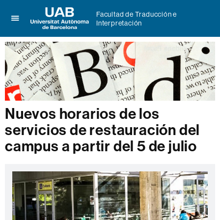
Facultad de Traducción e
Interpretación
Clica
UAB
aquí
Universitat
para
Autònoma
desplegar
de
el
Barcelona
menú
de
Facultad
de
Nuevos horarios de los
Traducción
servicios de restauración del
e
Interpretación
campus a partir del 5 de julio