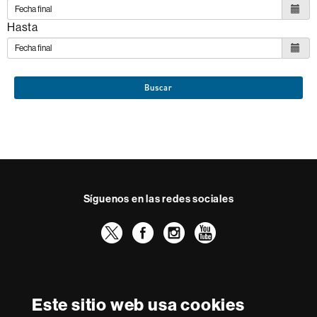
Hasta
Buscar
Síguenos en las redes sociales
Twitter
Facebook
Instagram
Youtube
Reconocimiento internacional de la excelencia
HR
Este sitio web usa cookies
Excellence