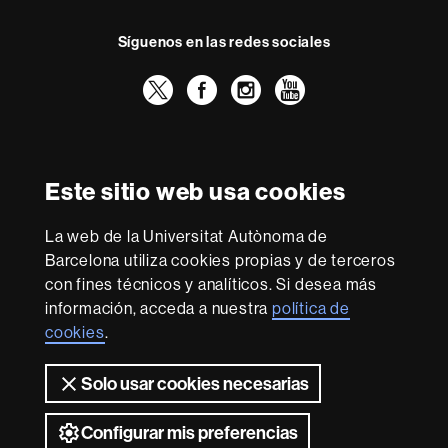
Síguenos en las redes sociales
Twitter
Facebook
Instagram
Youtube
Reconocimiento internacional de la excelencia
HR
Este sitio web usa cookies
Excellence
in
La web de la Universitat Autònoma de
Research
Con la financiación de
-
Barcelona utiliza cookies propias y de terceros
Euraxess
con fines técnicos y analíticos. Si desea más
información, acceda a nuestra
política de
cookies
.
Sobre
esta
Solo usar cookies necesarias
web
Aviso legal
Protección de datos
Sobre el
web
Accesibilidad web
Mapa del web UAB
Configurar mis preferencias