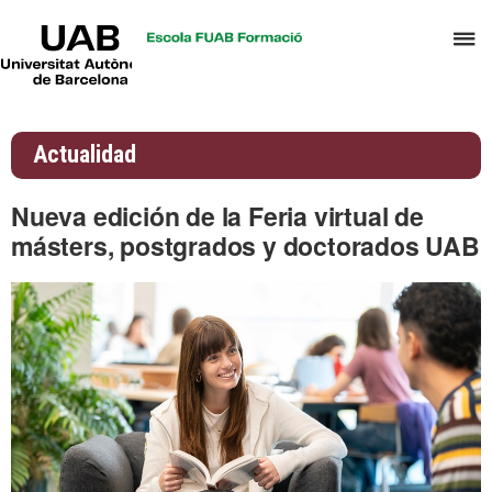
UAB
C
Universitat
Autònoma
a
de
p
Barcelona
d
Actualidad
el
m
Nueva edición de la Feria virtual de
d
másters, postgrados y doctorados UAB
A
y
G
d
D