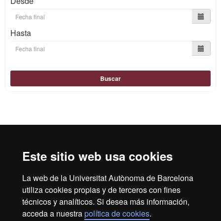
Desde
Hasta
Buscar
Reconocimiento internacional de la excelencia
HR
Este sitio web usa cookies
La web de la Universitat Autònoma de Barcelona
Excell
utiliza cookies propias y de terceros con fines
Inicio
Aviso Legal
Política de privacidad
técnicos y analíticos. Si desea más información,
Protección de datos
Sobre la web
acceda a nuestra
política de cookies
.