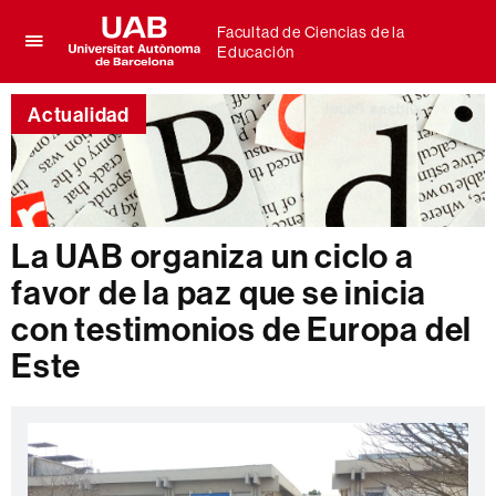
Facultad de Ciencias de la
Educación
Clica
UAB
aquí
Universitat
para
Actualidad
Autònoma
desplegar
de
el
Barcelona
menú
de
Facultad
de
La UAB organiza un ciclo a
Ciencias
favor de la paz que se inicia
de
la
con testimonios de Europa del
Educación
Este