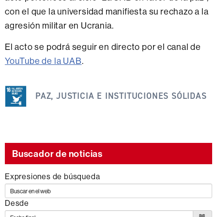
con el que la universidad manifiesta su rechazo a la
agresión militar en Ucrania.
El acto se podrá seguir en directo por el canal de
YouTube de la UAB
.
Esta
noticia
PAZ, JUSTICIA E INSTITUCIONES SÓLIDAS
se
engloba
dentro
de
Buscador de noticias
los
Expresiones de búsqueda
siguientes
ODS
Desde