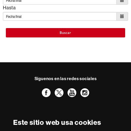
Hasta
Buscar
Síguenos en las redes sociales
Facebook
Twitter
YouTube
Instagram
Reconocimiento internacional de la excelencia
HR
Este sitio web usa cookies
Excellence
in