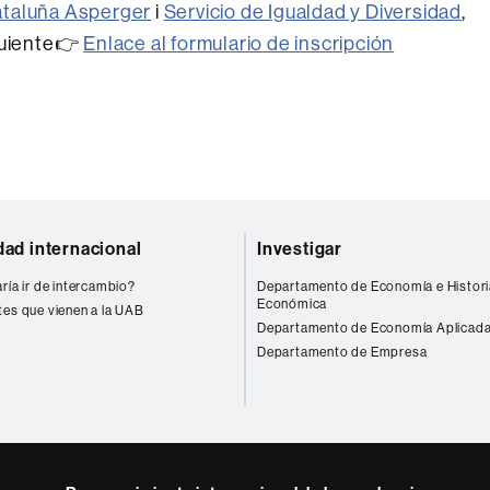
taluña Asperger
i
Servicio de Igualdad y Diversidad
,
guiente👉
Enlace al formulario de inscripción
dad internacional
Investigar
ría ir de intercambio?
Departamento de Economía e Histori
Económica
tes que vienen a la UAB
Departamento de Economía Aplicad
Departamento de Empresa