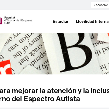
Buscar
en
U
el
A
web
Estudiar
Movilidad Interna
B
ara mejorar la atención y la inclu
rno del Espectro Autista