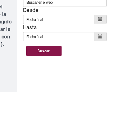
el
Desde
 la
igido
Hasta
ar la
o con
).
Buscar