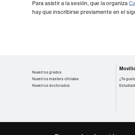
Para asistir a la sesión, que la organiza
Ca
hay que inscribirse previamente en el si
Esta
noticia
se
engloba
dentro
Mapa
de
Movili
web
Nuestros grados
los
Nuestros másters oficiales
¿Te gusta
siguientes
Nuestros doctorados
Estudian
ODS