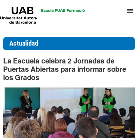
UAB
C
Universitat
Autònoma
a
de
p
Barcelona
d
Actualidad
el
m
La Escuela celebra 2 Jornadas de
d
Puertas Abiertas para informar sobre
T
los Grados
y
D
H