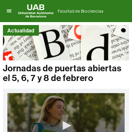
Facultad de Biociencias
Clica
UAB
aquí
Universitat
para
Actualidad
Autònoma
desplegar
de
el
Barcelona
menú
de
Facultad
de
Jornadas de puertas abiertas
Biociencias
el 5, 6, 7 y 8 de febrero