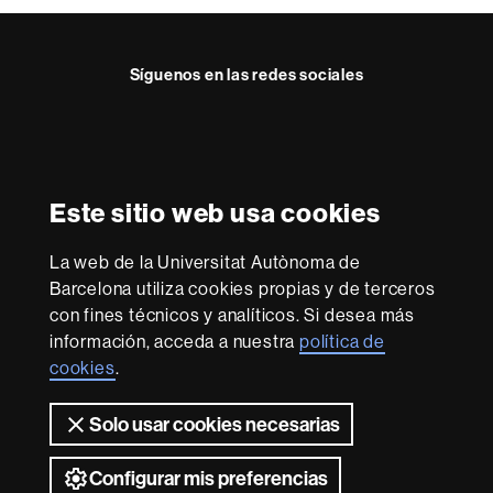
Síguenos en las redes sociales
Instagram
Reconocimiento internacional de la excelencia
HR
Este sitio web usa cookies
Excellence
in
La web de la Universitat Autònoma de
Research
Con la financiación de
-
Barcelona utiliza cookies propias y de terceros
Euraxess
con fines técnicos y analíticos. Si desea más
información, acceda a nuestra
política de
cookies
.
Sobre
esta
Solo usar cookies necesarias
web
Aviso legal
Protección de datos
Sobre el
web
Accesibilidad web
Mapa del web UAB
Configurar mis preferencias