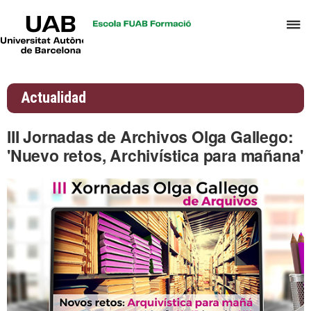
UAB
C
Universitat
Autònoma
a
de
p
Barcelona
d
Actualidad
el
m
III Jornadas de Archivos Olga Gallego:
d
'Nuevo retos, Archivística para mañana'
A
y
G
d
D