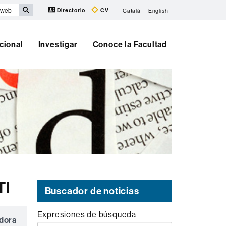
Directorio
CV
Català
English
cional
Investigar
Conoce la Facultad
TI
Buscador de noticias
Expresiones de búsqueda
adora