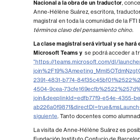
Nacional a la obra de un traductor
, conce
Anne-Hélène Suárez, escritora, traductor
magistral en toda la comunidad de la FTI b
términos clavo del pensamiento chino.
La clase magistral será virtual y se hará 
Microsoft Teams y
se podrá acceder a t
"https://teams.microsoft.com/dl/laun
join%2F19%3Ameeting_MmI5OTdmNzg
2391-4831-b774-84f35c45bf01%2522
4504-9cea-73cfe169ecfb%2522%257d
join&deeplinkId=edfb77f9-e54e-4355-b
ab226a0f987f&directDl=true&msLaunch
siguiente
. Tanto docentes como alumnado
La visita de Anne-Hélène Suárez es posib
Fundación Instituto Confucio de Barcelona