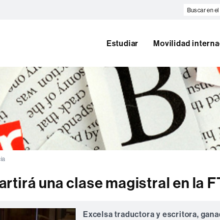
Buscar
en
el
web
Estudiar
Movilidad interna
cia
tirá una clase magistral en la F
Excelsa traductora y escritora, gan