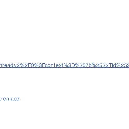
hread.v2%2F0%3Fcontext%3D%257b%2522Tid%25
e"enlace