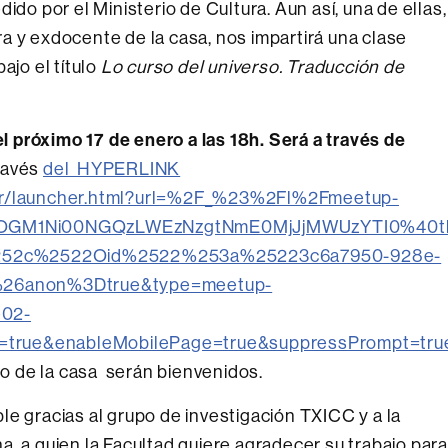
dido por el Ministerio de Cultura. Aun así, una de ellas,
a y exdocente de la casa, nos impartirá una clase
ajo el título
Lo curso del universo. Traducción de
el próximo 17 de enero a las 18h. Será a través de
ravés
del HYPERLINK
cher/launcher.html?url=%2F_%23%2Fl%2Fmeetup-
tOGM1Ni00NGQzLWEzNzgtNmE0MjJjMWUzYTI0%40t
%252c%2522Oid%2522%253a%25223c6a7950-928e-
%26anon%3Dtrue&type=meetup-
e02-
=true&enableMobilePage=true&suppressPrompt=tru
 de la casa serán bienvenidos.
le gracias al grupo de investigación TXICC y a la
, a quien la Facultad quiere agradecer su trabajo para