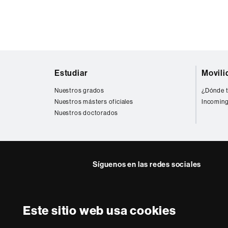
Mapa
Estudiar
Movili
web
Nuestros grados
¿Dónde t
Nuestros másters oficiales
Incoming
Nuestros doctorados
Síguenos en las redes sociales
Twitter
Facebook
Instagra
Yout
Este sitio web usa cookies
Sobre