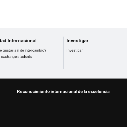
dad Internacional
Investigar
e gustaria ir de intercambio?
Investigar
 exchange students
Reconocimiento internacional de la excelencia
HR
m
ube
Excellence
in
Research
-