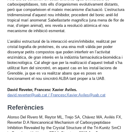
carboxipeptidases, tots ells d’organismes evolutivament distants,
però que comparteixen el mateix mecanisme d'actuació. L’estructura
tridimensional d’aquest nou inhibidor, procedent del bonic anèl·lid
tropical marí anomenat
Sabellastarte magnifica
(una mena de flor de
mar, d’origen animal), ens revela a resolució atòmica el nou
mecanisme de inhibició esmentat.
L’anàlisi estructural de la interacció enzim/inhibidor, realitzat per
cristal·lografia de proteïnes, és una eina molt vàlida per poder
dissenyar petits compostos que poden interferir en l’activitat
enzimàtica, de gran interès en la indústria farmacèutica-biomèdica i
biotecnològica. Cal afegir que per la realització d’aquest treball s’ha
utilitzat llum del sincrotró, en aquest cas en les instal·lacions de
Grenoble, ja que es va realitzar abans que es poses en
funcionament el nou sincrotró ALBA tant proper a la UAB.
David Reveter, Francesc Xavier Aviles.
david.reverter@uab.cat / FrancescXavier.Aviles@uab.cat
Referències
Alonso Del Rivero M, Reytor ML, Trejo SA, Chávez MA, Avilés FX,
Reverter D.A Noncanonical Mechanism of Carboxypeptidase
Inhibition Revealed by the Crystal Structure of the Tri-Kunitz SmCI