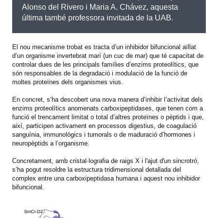
Alonso del Rivero i Maria A. Chávez, aquesta
última també professora invitada de la UAB.
El nou mecanisme trobat es tracta d’un inhibidor bifuncional aïllat
d’un organisme invertebrat marí (un cuc de mar) que té capacitat de
controlar dues de les principals famílies d’enzims proteolítics, que
són responsables de la degradació i modulació de la funció de
moltes proteïnes dels organismes vius.
En concret, s’ha descobert una nova manera d’inhibir l’activitat dels
enzims proteolítics anomenats carboxipeptidases, que tenen com a
funció el trencament limitat o total d’altres proteïnes o pèptids i que,
així, participen activament en processos digestius, de coagulació
sanguínia, immunològics i tumorals o de maduració d’hormones i
neuropèptids a l’organisme.
Concretament, amb cristal·lografia de raigs X i l'ajut d'un sincrotró,
s’ha pogut resoldre la estructura tridimensional detallada del
complex entre una carboxipeptidasa humana i aquest nou inhibidor
bifuncional.