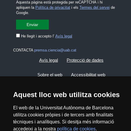
Aquesta pàgina està protegida per reCAPTCHA i hi
apliquen la
Política de privacitat
i els
Termes del servei
de
Google.
He llegit i accepto l'
Avís legal
CONTACTA
premsa.ciencia@uab.cat
Avís legal
Protecció de dades
Sobre el web
Accessibilitat web
Mapa del web UAB
Aquest lloc web utilitza cookies
El web de la Universitat Autònoma de Barcelona
2026 Divulga UAB - Creative Commons
Reconeixement - No Comercial (CC BY NC) -
utilitza cookies pròpies i de tercers amb finalitats
ISSN: 2014-6388
tècniques i analítiques. Si desitja més informació
accedeixi a la nostra
política de cookies
.
View low-bandwidth version