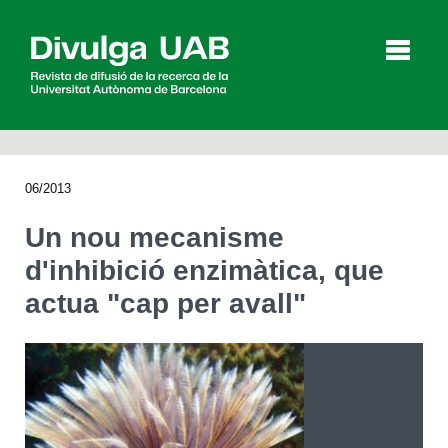
p
a
l
06/2013
Articles
Entrevistes
Vídeos
Un nou mecanisme
d'inhibició enzimàtica, que
actua "cap per avall"
Agenda
English
Español
CERCAR