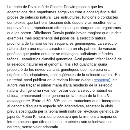
La teoria de l'evolució de Charles Darwin proposa que les
adaptacions dels organismes sorgeixen com a conseqüència del
procés de selecció natural. Les estructures, funcions o conductes
complexes que tant ens fascinen dels éssers vius resulten de la
supervivència i reproducció diferencial que atorguen als organismes
que les porten. Difícilment Darwin podria haver imaginat que un dels
exemples més sorprenents del poder de la selecció natural
provindria de l'anàlisi de les seqüencies genòmiques. La selecció
natural deixa una marca característica en els patrons de variació
genètica que poden detectar-se mitjançant sofisticats mètodes
teòrics i estadístics d'anàlisi genòmica. Avui podem inferir l'acció de
la selecció natural en el genoma i fins i tot quantificar quina
proporció de les noves variants genètiques que incorpora una
espècie són adaptatives, conseqüències de la selecció natural. En
un treball previ publicat en la revista Nature (vegeu
ressenya
), els
autors van traçar el primer mapa d'alta resolució de la selecció
natural d'un genoma i van demostrar que la selecció natural és
ubiqua, omnipresent en el genoma de la mosca de la fruita
D.
melanogaster
. Entre el 30 i 50% de les mutacions que s'incorporen
al genoma d'aquesta espècie són adaptatives, rebatent la visió
prèvia sostinguda per la teoria neutralista de l'evolució genètica del
japonès Motoo Kimura, qui proposava que la immensa majoria de
les mutacions que diferencien les espècies són selectivament
neutres, sense valor adaptatiu.