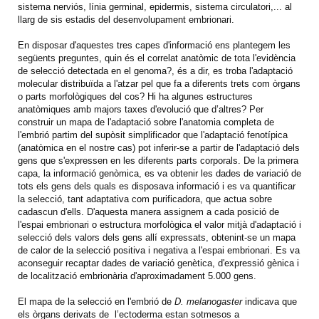
sistema nerviós, línia germinal, epidermis, sistema circulatori,... al
llarg de sis estadis del desenvolupament embrionari.
En disposar d'aquestes tres capes d'informació ens plantegem les
següents preguntes, quin és el correlat anatòmic de tota l'evidència
de selecció detectada en el genoma?, és a dir, es troba l'adaptació
molecular distribuïda a l'atzar pel que fa a diferents trets com òrgans
o parts morfològiques del cos? Hi ha algunes estructures
anatòmiques amb majors taxes d'evolució que d’altres? Per
construir un mapa de l'adaptació sobre l'anatomia completa de
l'embrió partim del supòsit simplificador que l'adaptació fenotípica
(anatòmica en el nostre cas) pot inferir-se a partir de l'adaptació dels
gens que s'expressen en les diferents parts corporals. De la primera
capa, la informació genòmica, es va obtenir les dades de variació de
tots els gens dels quals es disposava informació i es va quantificar
la selecció, tant adaptativa com purificadora, que actua sobre
cadascun d'ells. D'aquesta manera assignem a cada posició de
l'espai embrionari o estructura morfològica el valor mitjà d'adaptació i
selecció dels valors dels gens allí expressats, obtenint-se un mapa
de calor de la selecció positiva i negativa a l'espai embrionari. Es va
aconseguir recaptar dades de variació genètica, d'expressió gènica i
de localització embrionària d'aproximadament 5.000 gens.
El mapa de la selecció en l'embrió de
D. melanogaster
indicava que
els òrgans derivats de l’ectoderma estan sotmesos a