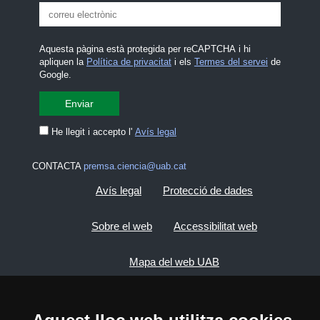
Aquesta pàgina està protegida per reCAPTCHA i hi
apliquen la
Política de privacitat
i els
Termes del servei
de
Google.
He llegit i accepto l'
Avís legal
CONTACTA
premsa.ciencia@uab.cat
Avís legal
Protecció de dades
Sobre el web
Accessibilitat web
Mapa del web UAB
2026 Divulga UAB - Creative Commons