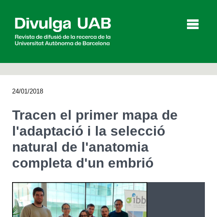
p
a
l
24/01/2018
Articles
Entrevistes
Vídeos
Tracen el primer mapa de
l'adaptació i la selecció
natural de l'anatomia
Agenda
completa d'un embrió
English
Español
CERCAR