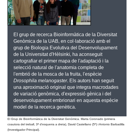
El grup de recerca Bioinformàtica de la Diversitat
Genòmica de la UAB, en col·laboració amb el
grup de Biologia Evolutiva del Desenvolupament
de la Universitat d'Hèlsinki, ha aconseguit
cartografiar el primer mapa de l'adaptació i la
selecció natural de l'anatomia completa de
l'embrió de la mosca de la fruita, l'espècie
Drosophila melanogaster
. Els autors han seguit
una aproximació original que integra macrodades
de variació genòmica, d'expressió gènica i del
desenvolupament embrionari en aquesta espècie
model de la recerca genètica.
El Grup de Bioinformàtica de la Diversitat Genòmica. Marta Coronado (primera
coautora del treball, 3ª d'esquerra a dreta), David Castellano (5º) i Antonio Barbadilla
(Investigador Principal).