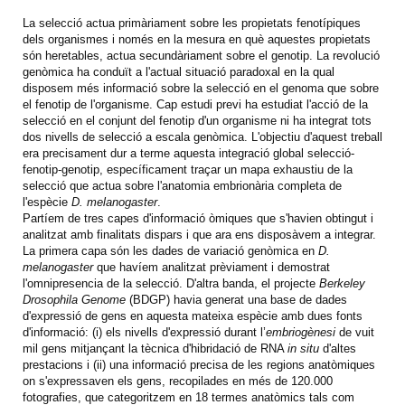
La selecció actua primàriament sobre les propietats fenotípiques
dels organismes i només en la mesura en què aquestes propietats
són heretables, actua secundàriament sobre el genotip. La revolució
genòmica ha conduït a l'actual situació paradoxal en la qual
disposem més informació sobre la selecció en el genoma que sobre
el fenotip de l'organisme. Cap estudi previ ha estudiat l'acció de la
selecció en el conjunt del fenotip d'un organisme ni ha integrat tots
dos nivells de selecció a escala genòmica. L'objectiu d'aquest treball
era precisament dur a terme aquesta integració global selecció-
fenotip-genotip, específicament traçar un mapa exhaustiu de la
selecció que actua sobre l'anatomia embrionària completa de
l'espècie
D. melanogaster
.
Partíem de tres capes d'informació òmiques que s'havien obtingut i
analitzat amb finalitats dispars i que ara ens disposàvem a integrar.
La primera capa són les dades de variació genòmica en
D.
melanogaster
que havíem analitzat prèviament i demostrat
l'omnipresencia de la selecció. D'altra banda, el projecte
Berkeley
Drosophila Genome
(BDGP) havia generat una base de dades
d'expressió de gens en aquesta mateixa espècie amb dues fonts
d'informació: (i) els nivells d'expressió durant l’
embriogènesi
de vuit
mil gens mitjançant la tècnica d'hibridació de RNA
in situ
d'altes
prestacions i (ii) una informació precisa de les regions anatòmiques
on s'expressaven els gens, recopilades en més de 120.000
fotografies, que categoritzem en 18 termes anatòmics tals com