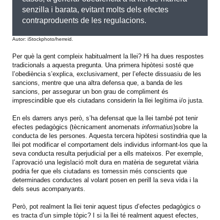
senzilla i barata, evitant molts dels efectes
contraproduents de les regulacions.
Autor: iStockphoto/herreid.
Per què la gent compleix habitualment la llei? Hi ha dues respostes
tradicionals a aquesta pregunta. Una primera hipòtesi sosté que
l’obediència s’explica, exclusivament, per l’efecte dissuasiu de les
sancions, mentre que una altra defensa que, a banda de les
sancions, per assegurar un bon grau de compliment és
imprescindible que els ciutadans considerin la llei legítima i/o justa.
En els darrers anys però, s’ha defensat que la llei també pot tenir
efectes pedagògics (tècnicament anomenats
informatius
)sobre la
conducta de les persones. Aquesta tercera hipòtesi sostindria que la
llei pot modificar el comportament dels individus informant-los que la
seva conducta resulta perjudicial per a ells mateixos. Per exemple,
l’aprovació una legislació molt dura en matèria de seguretat viària
podria fer que els ciutadans es tornessin més conscients que
determinades conductes al volant posen en perill la seva vida i la
dels seus acompanyants.
Però, pot realment la llei tenir aquest tipus d’efectes pedagògics o
es tracta d’un simple tòpic? I si la llei té realment aquest efectes,