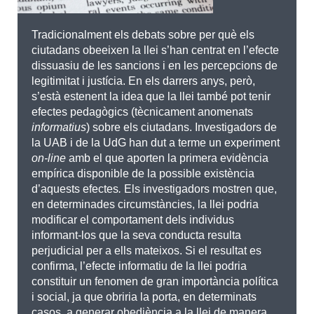
Tradicionalment els debats sobre per què els
ciutadans obeeixen la llei s’han centrat en l’efecte
dissuasiu de les sancions i en les percepcions de
legitimitat i justícia. En els darrers anys, però,
s’està estenent la idea que la llei també pot tenir
efectes pedagògics (tècnicament anomenats
informatius
) sobre els ciutadans. Investigadors de
la UAB i de la UdG han dut a terme un experiment
on-line
amb el que aporten la primera evidència
empírica disponible de la possible existència
d’aquests efectes
.
Els investigadors mostren que,
en determinades circumstàncies, la llei podria
modificar el comportament dels individus
informant-los que la seva conducta resulta
perjudicial per a ells mateixos. Si el resultat es
confirma, l’efecte informatiu de la llei podria
constituir un fenomen de gran importància política
i social, ja que obriria la porta, en determinats
casos, a generar obediència a la llei de manera