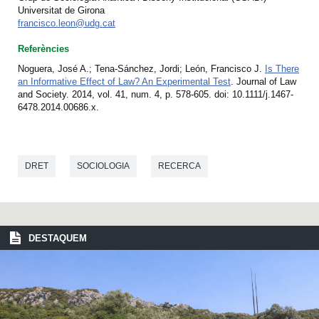
Universitat de Girona
francisco.leon@udg.cat
Referències
Noguera, José A.; Tena-Sánchez, Jordi; León, Francisco J.
Is There
an Informative Effect of Law? An Experimental Test
. Journal of Law
and Society. 2014, vol. 41, num. 4, p. 578-605. doi: 10.1111/j.1467-
6478.2014.00686.x.
DRET
SOCIOLOGIA
RECERCA
DESTAQUEM