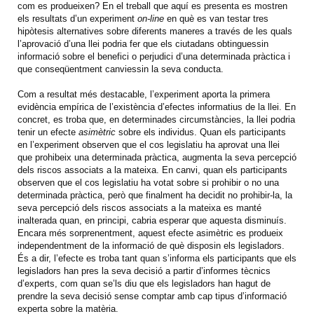
com es produeixen? En el treball que aquí es presenta es mostren
els resultats d’un experiment
on-line
en què es van testar tres
hipòtesis alternatives sobre diferents maneres a través de les quals
l’aprovació d’una llei podria fer que els ciutadans obtinguessin
informació sobre el benefici o perjudici d’una determinada pràctica i
que conseqüentment canviessin la seva conducta.
Com a resultat més destacable, l’experiment aporta la primera
evidència empírica de l’existència d’efectes informatius de la llei. En
concret, es troba que, en determinades circumstàncies, la llei podria
tenir un efecte
asimètric
sobre els individus. Quan els participants
en l’experiment observen que el cos legislatiu ha aprovat una llei
que prohibeix una determinada pràctica, augmenta la seva percepció
dels riscos associats a la mateixa. En canvi, quan els participants
observen que el cos legislatiu ha votat sobre si prohibir o no una
determinada pràctica, però que finalment ha decidit no prohibir-la, la
seva percepció dels riscos associats a la mateixa es manté
inalterada quan, en principi, cabria esperar que aquesta disminuís.
Encara més sorprenentment, aquest efecte asimètric es produeix
independentment de la informació de què disposin els legisladors.
És a dir, l’efecte es troba tant quan s’informa els participants que els
legisladors han pres la seva decisió a partir d’informes tècnics
d’experts, com quan se’ls diu que els legisladors han hagut de
prendre la seva decisió sense comptar amb cap tipus d’informació
experta sobre la matèria.