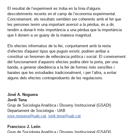
El resultat de l’experiment es troba en la línia d’alguns
descobriments recents en el camp de l’economia experimental.
Concretament, els resultats semblen ser coherents amb el fet que
les persones tenim una important
aversió a la pèrdua
, és a dir,
tendim a donar-li més importància a una pèrdua que la importància
que li donem a un guany de la mateixa magnitud.
Els efectes informatius de la llei, conjuntament amb la resta
d’efectes d'aquest tipus que puguin existir, podrien arribar a
constituir un fenomen de rellevància política i social. El coneixement
del funcionament d’aquests efectes podria obrir la porta, per una
banda, a generar obediència a la llei de formes més senzilles i
barates que les estudiades tradicionalment, i per l’altra, a evitar
alguns dels efectes contraproduents de les regulacions.
José A. Noguera
Jordi Tena
Grup de Sociologia Analítica i Disseny Institucional (GSADI)
Departament de Sociologia - UAB
jose.noguera@uab.cat
,
jordi.tena@uab.cat
Francisco J. León
Grup de Sociologia Analítica i Disseny Institucional (GSADI)