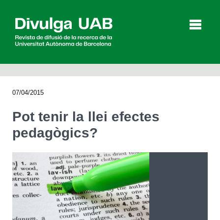
p
a
l
07/04/2015
Articles
Entrevistes
Vídeos
Pot tenir la llei efectes
pedagògics?
Agenda
English
Español
CERCAR