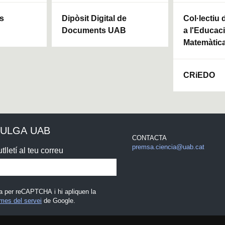
ls
Dipòsit Digital de
Col·lectiu
Documents UAB
a l'Educaci
Matemàtic
CRiEDO
VULGA UAB
CONTACTA
premsa.ciencia@uab.cat
tlletí al teu correu
a per reCAPTCHA i hi apliquen la
mes del servei
de Google.