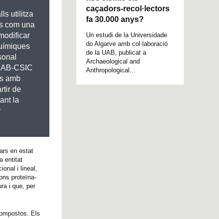
caçadors-recol·lectors
ls utilitza
fa 30.000 anys?
ns com una
Un estudi de la Universidade
modificar
do Algarve amb col·laboració
químiques
de la UAB, publicat a
sonal
Archaeological and
CMAB-CSIC
Anthropological...
ls amb
rtir de
ant la
r
ars en estat
 entitat
onal i lineal,
ons proteïna-
ra i que, per
 compostos. Els