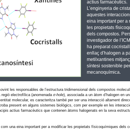
actius farmacèutics.
L’enginyeria de cristal
aquestes interaccio
eina important per a 
les propietats físico
dels compostos. Per
investigador de l’I
ha preparat cocristal
enllaç d'halogen a pa
metilxantines mitjanç
síntesi sostenible pe
mecanoquímica.
sovint les responsables de l’estructura tridimensional dels compostos molecul
na regió electrofílica (anomenada
σ-hole
), associada a un àtom d’halogen en una
 entitat molecular, es caracteritza també per ser una interacció altament direcci
 troba present en alguns sistemes biològics, com per exemple en les interacci
rincipis actius farmacèutics que contenen àtoms halogenats en la seva estructu
nts com una eina important per a modificar les propietats físicoquímiques dels