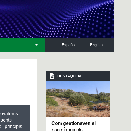
Español
English
DESTAQUEM
covalents
esents
Com gestionaven el
 i principis
risc sísmic els