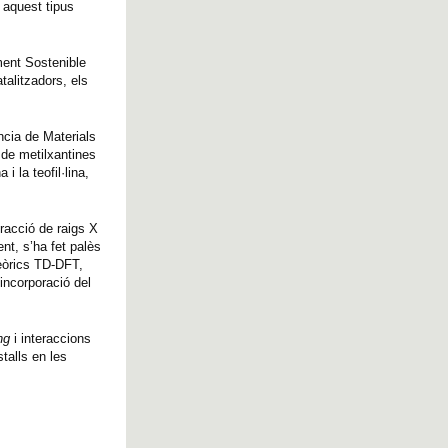
 aquest tipus
ment Sostenible
talitzadors, els
ència de Materials
 de metilxantines
 la teofil·lina,
racció de raigs X
nt, s’ha fet palès
teòrics TD-DFT,
incorporació del
ing
i interaccions
talls en les