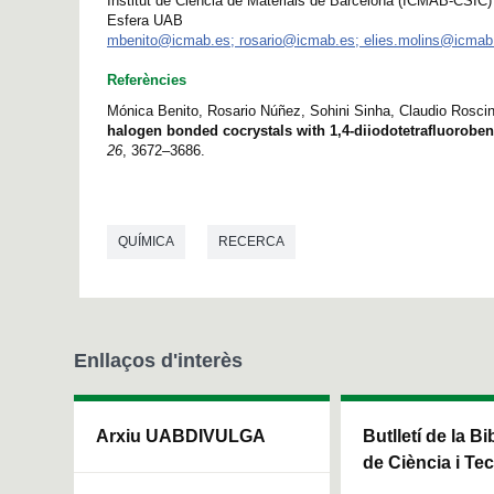
Institut de Ciència de Materials de Barcelona (ICMAB-CSIC)
Esfera UAB
mbenito@icmab.es; rosario@icmab.es; elies.molins@icmab
Referències
Mónica Benito, Rosario Núñez, Sohini Sinha, Claudio Roscin
halogen bonded cocrystals with 1,4-diiodotetrafluoroben
26
, 3672–3686.
QUÍMICA
RECERCA
Enllaços d'interès
Arxiu UABDIVULGA
Butlletí de la Bi
de Ciència i Te