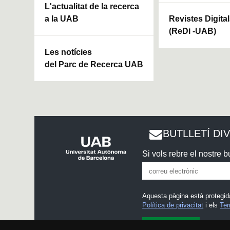
L'actualitat de la recerca
a la UAB
Revistes Digita
(ReDi -UAB)
Les notícies
del Parc de Recerca UAB
BUTLLETÍ DI
Si vols rebre el nostre bu
Aquesta pàgina està protegid
Política de privacitat
i els
Ter