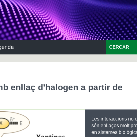
genda
CERCAR
b enllaç d'halogen a partir de
Les interaccions no 
són enllaços molt pr
en sistemes biològics