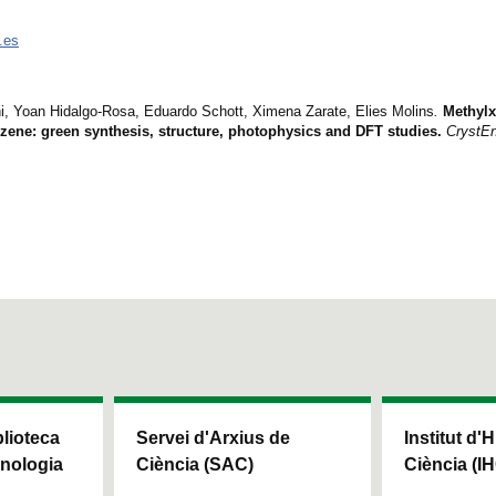
.es
i, Yoan Hidalgo-Rosa, Eduardo Schott, Ximena Zarate, Elies Molins
.
Methylx
zene: green synthesis, structure, photophysics and DFT studies.
Cryst
blioteca
Servei d'Arxius de
Institut d'H
cnologia
Ciència (SAC)
Ciència (I