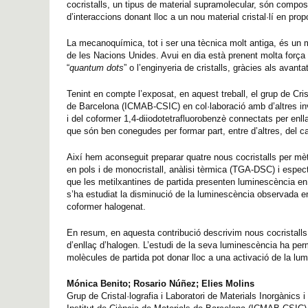
cocristalls, un tipus de material supramolecular, són comp
d’interaccions donant lloc a un nou material cristal·lí en pro
La mecanoquímica, tot i ser una tècnica molt antiga, és un 
de les Nacions Unides. Avui en dia està prenent molta força 
“
quantum dots
” o l’enginyeria de cristalls, gràcies als ava
Tenint en compte l’exposat, en aquest treball, el grup de Crist
de Barcelona (ICMAB-CSIC) en col·laboració amb d’altres inve
i del coformer 1,4-diiodotetrafluorobenzè connectats per enlla
que són ben conegudes per formar part, entre d’altres, del caf
Així hem aconseguit preparar quatre nous cocristalls per m
en pols i de monocristall, anàlisi tèrmica (TGA-DSC) i espec
que les metilxantines de partida presenten luminescència en 
s’ha estudiat la disminució de la luminescència observada en
coformer halogenat.
En resum, en aquesta contribució descrivim nous cocristalls 
d’enllaç d’halogen. L’estudi de la seva luminescència ha permè
molècules de partida pot donar lloc a una activació de la lu
Mónica Benito; Rosario Núñez; Elies Molins
Grup de Cristal·lografia i Laboratori de Materials Inorgànics i