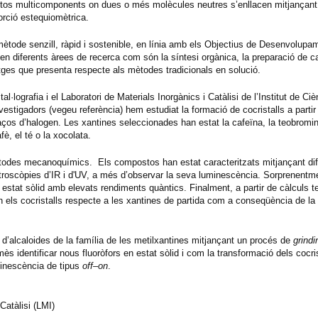
ostos multicomponents on dues o més molècules neutres s’enllacen mitjançant
porció estequiomètrica.
mètode senzill, ràpid i sostenible, en línia amb els Objectius de Desenvolupa
en diferents àrees de recerca com són la síntesi orgànica, la preparació de ca
ntatges que presenta respecte als mètodes tradicionals en solució.
al·lografia i el Laboratori de Materials Inorgànics i Catàlisi de l’Institut de Ci
stigadors (vegeu referència) hem estudiat la formació de cocristalls a partir
ços d’halogen. Les xantines seleccionades han estat la cafeïna, la teobromina i
è, el té o la xocolata.
ètodes mecanoquímics. Els compostos han estat caracteritzats mitjançant dif
troscòpies d’IR i d'UV, a més d’observar la seva luminescència. Sorprenentme
estat sòlid amb elevats rendiments quàntics. Finalment, a partir de càlculs 
 els cocristalls respecte a les xantines de partida com a conseqüència de la 
d’alcaloides de la família de les metilxantines mitjançant un procés de
grind
s identificar nous fluoròfors en estat sòlid i com la transformació dels cocris
minescència de tipus
off–on
.
 Catàlisi (LMI)