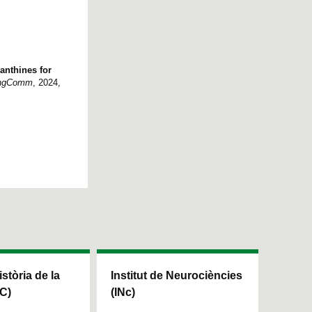
anthines for
EngComm
, 2024,
istòria de la
Institut de Neurociències
HC)
(INc)