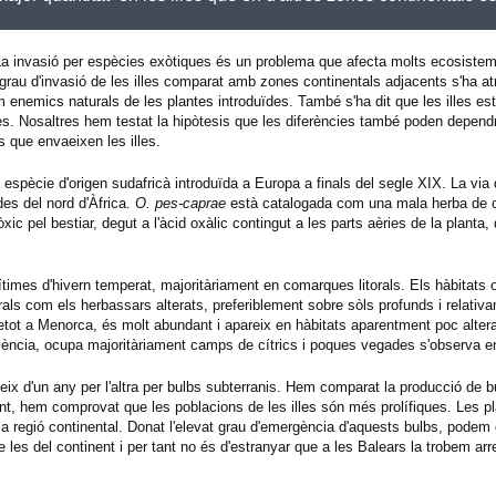
La invasió per espècies exòtiques és un problema que afecta molts ecosiste
grau d'invasió de les illes comparat amb zones continentals adjacents s'ha atr
enemics naturals de les plantes introduïdes. També s'ha dit que les illes e
res. Nosaltres hem testat la hipòtesis que les diferències també poden dependr
s que envaeixen les illes.
 espècie d'origen sudafricà introduïda a Europa a finals del segle XIX. La via 
des del nord d'Àfrica.
O. pes-caprae
està catalogada com una mala herba de 
xic pel bestiar, degut a l'àcid oxàlic contingut a les parts aèries de la planta
rítimes d'hivern temperat, majoritàriament en comarques litorals. Els hàbitat
rals com els herbassars alterats, preferiblement sobre sòls profunds i relativ
bretot a Menorca, és molt abundant i apareix en hàbitats aparentment poc alte
alència, ocupa majoritàriament camps de cítrics i poques vegades s'observa e
ueix d'un any per l'altra per bulbs subterranis. Hem comparat la producció de 
ent, hem comprovat que les poblacions de les illes són més prolífiques. Les pla
a regió continental. Donat l'elevat grau d'emergència d'aquests bulbs, podem
les del continent i per tant no és d'estranyar que a les Balears la trobem arr