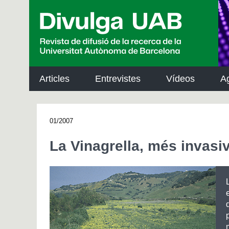
p
a
l
Articles
Entrevistes
Vídeos
A
01/2007
La Vinagrella, més invasiv