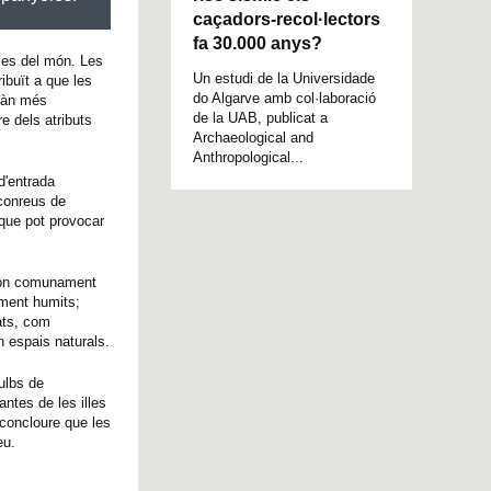
caçadors-recol·lectors
fa 30.000 anys?
mes del món. Les
Un estudi de la Universidade
ibuït a que les
do Algarve amb col·laboració
stàn més
de la UAB, publicat a
e dels atributs
Archaeological and
Anthropological...
d'entrada
conreus de
, que pot provocar
s on comunament
ament humits;
rats, com
n espais naturals.
bulbs de
ntes de les illes
 concloure que les
eu.