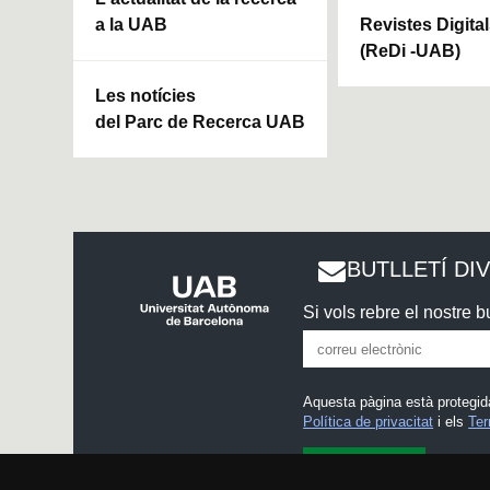
a la UAB
Revistes Digita
(ReDi -UAB)
Les notícies
del Parc de Recerca UAB
BUTLLETÍ DI
Si vols rebre el nostre bu
Aquesta pàgina està protegid
Política de privacitat
i els
Ter