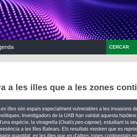
genda
CERCAR
a a les illes que a les zones cont
Les illes són espais especialment vulnerables a les invasions d
exòtiques. Investigadors de la UAB han validat aquesta hipòtesi
d'una espècie, la vinagrella (
Oxalis pes-caprae
), estudiant la se
presència a les Illes Balears. Els resultats mostren que es repr
major quantitat en les illes que en d'altres zones continentals 