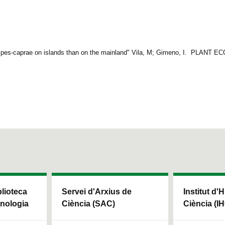
alis pes-caprae on islands than on the mainland" Vila, M; Gimeno, I. PLANT E
blioteca
Servei d'Arxius de
Institut d'H
cnologia
Ciència (SAC)
Ciència (I