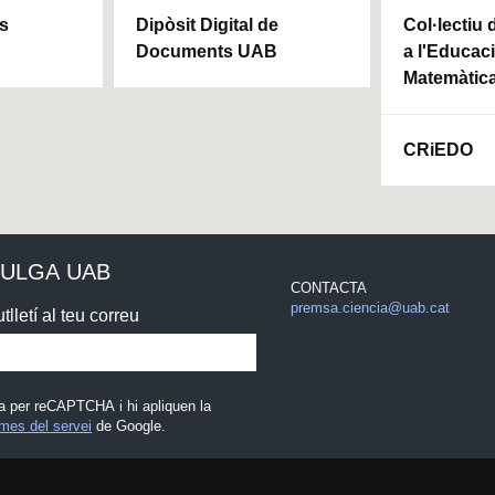
ls
Dipòsit Digital de
Col·lectiu
Documents UAB
a l'Educaci
Matemàtic
CRiEDO
VULGA UAB
CONTACTA
premsa.ciencia@uab.cat
tlletí al teu correu
a per reCAPTCHA i hi apliquen la
mes del servei
de Google.