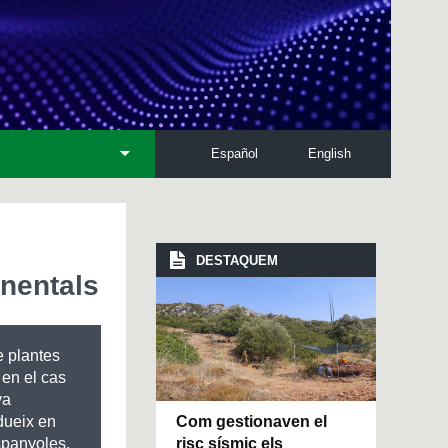
Español
English
DESTAQUEM
inentals
e plantes
 en el cas
va
Com gestionaven el
odueix en
risc sísmic els
espanyoles.