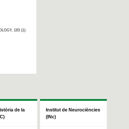
COLOGY, 183 (1):
istòria de la
Institut de Neurociències
HC)
(INc)