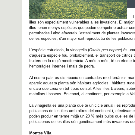
illes són especialment vulnerables a les invasions. El major 
illes tenen menys espècies que poden competir o actuar com 
pertorbades i això afavoreix l'establiment de plantes invaso
de les espècies, d'un major èxit reproductiu de les poblacion
L'espècie estudiada, la vinagrella (
Oxalis pes-caprae
) és una
d'aquesta espècie fou, probablement, el transport de cítrics 
fruiters en la regió mediterrània. A més a més, té un efecte tò
hemorràgies internes i mals de pedra.
Al nostre país es distribueix en contrades mediterrànies ma
apareix aquesta planta són hàbitats agrícoles i hàbitats rude
encara que creix en tot tipus de sòl. A les illes Balears, so
matollars i boscos. En canvi, al continent, per exemple a V
La vinagrella és una planta que té un cicle anual i es reprod
poblacions de les illes amb altres del continent i, efectivam
poden produir en terme mitjà un 20 % més bulbs que les de l
poblaciones de les illes són genèticament més invasores que 
Montse Vila