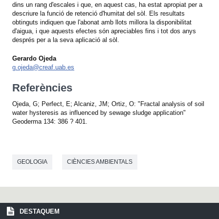
dins un rang d'escales i que, en aquest cas, ha estat apropiat per a
descriure la funció de retenció d'humitat del sòl. Els resultats
obtinguts indiquen que l'abonat amb llots millora la disponibilitat
d'aigua, i que aquests efectes són apreciables fins i tot dos anys
després per a la seva aplicació al sòl.
Gerardo Ojeda
g.ojeda@creaf.uab.es
Referències
Ojeda, G; Perfect, E; Alcaniz, JM; Ortiz, O: "Fractal analysis of soil
water hysteresis as influenced by sewage sludge application"
Geoderma 134: 386 ? 401.
GEOLOGIA
CIÈNCIES AMBIENTALS
DESTAQUEM