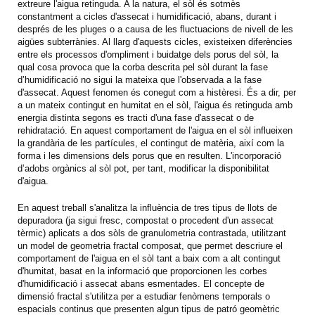
extreure l'aigua retinguda. A la natura, el sòl és sotmès
constantment a cicles d'assecat i humidificació, abans, durant i
després de les pluges o a causa de les fluctuacions de nivell de les
aigües subterrànies. Al llarg d'aquests cicles, existeixen diferències
entre els processos d'ompliment i buidatge dels porus del sòl, la
qual cosa provoca que la corba descrita pel sòl durant la fase
d’humidificació no sigui la mateixa que l'observada a la fase
d'assecat. Aquest fenomen és conegut com a histèresi. És a dir, per
a un mateix contingut en humitat en el sòl, l'aigua és retinguda amb
energia distinta segons es tracti d'una fase d'assecat o de
rehidratació. En aquest comportament de l'aigua en el sòl influeixen
la grandària de les partícules, el contingut de matèria, així com la
forma i les dimensions dels porus que en resulten. L'incorporació
d’adobs orgànics al sòl pot, per tant, modificar la disponibilitat
d'aigua.
En aquest treball s'analitza la influència de tres tipus de llots de
depuradora (ja sigui fresc, compostat o procedent d'un assecat
tèrmic) aplicats a dos sòls de granulometria contrastada, utilitzant
un model de geometria fractal composat, que permet descriure el
comportament de l'aigua en el sòl tant a baix com a alt contingut
d'humitat, basat en la informació que proporcionen les corbes
d'humidificació i assecat abans esmentades. El concepte de
dimensió fractal s'utilitza per a estudiar fenòmens temporals o
espacials continus que presenten algun tipus de patró geomètric