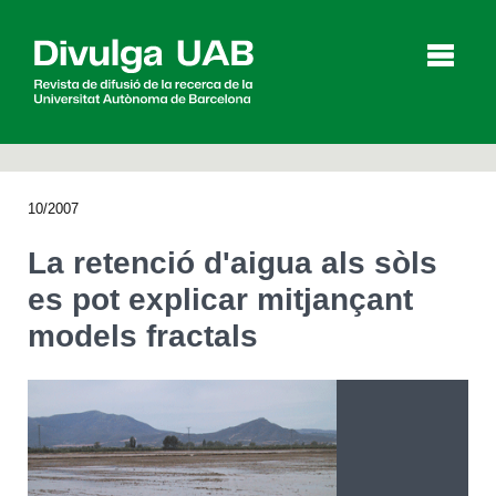
p
a
l
10/2007
Articles
Entrevistes
Vídeos
La retenció d'aigua als sòls
es pot explicar mitjançant
models fractals
Agenda
English
Español
CERCAR