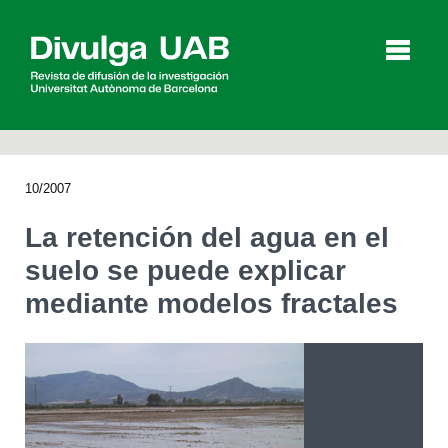
p
a
l
10/2007
Artículos
Entrevistas
Vídeos
La retención del agua en el
suelo se puede explicar
mediante modelos fractales
Agenda
English
Català
BUSCAR