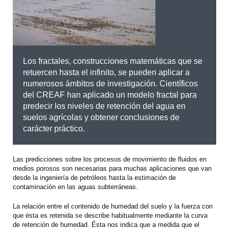
Los fractales, construcciones matemáticas que se
retuercen hasta el infinito, se pueden aplicar a
numerosos ámbitos de investigación. Científicos
del CREAF han aplicado un modelo fractal para
predecir los niveles de retención del agua en
suelos agrícolas y obtener conclusiones de
carácter práctico.
Las predicciones sobre los procesos de movimiento de fluidos en
medios porosos son necesarias para muchas aplicaciones que van
desde la ingeniería de petróleos hasta la estimación de
contaminación en las aguas subterráneas.
La relación entre el contenido de humedad del suelo y la fuerza con
que ésta es retenida se describe habitualmente mediante la curva
de retención de humedad. Ésta nos indica que a medida que el