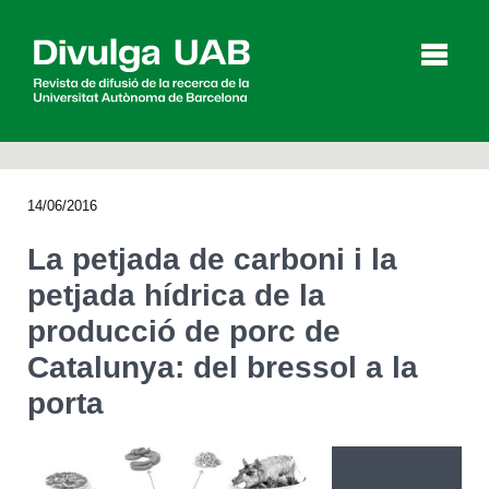
p
a
l
14/06/2016
Articles
Entrevistes
Vídeos
La petjada de carboni i la
petjada hídrica de la
producció de porc de
Agenda
Catalunya: del bressol a la
porta
English
Español
CERCAR