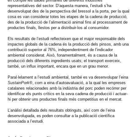
en compte les dades primàries de diferents indústries
representatives del sector. D’aquesta manera, l’estudi s’ha
desenvolupat des de la perspectiva del bressol a la porta, per la qual
cosa es van considerar totes les etapes de la cadena de producció,
des de la producció de l’alimentació animal fins al processament de
productes finals, llestos per a distribuir-los al consumidor.
Els resultats de l’estudi reflecteixen que el major responsable dels
impactes globals de la cadena és la producció dels pinsos, amb una
contribució superior al 76%, independentment de l’indicador
ambiental considerat. Això, fonamentalment, és a causa de la
producció dels diferents ingredients usats; el transport exerceix,
també, un influx important, encara que en un grau menor.
Paral·lelament a l’estudi ambiental, també es va desenvolupar l’eina
SustainPork®
, com a eina d’autoavaluació, a la qual les empreses
catalanes relacionades amb la indústria del porc poden recórrer per
identificar els punts crítics en la seva cadena de producció i actuar-
hi per obtenir uns productes finals més competitius en el mercat.
L’anàlisi detallada dels resultats obtinguts, així com de l’eina
desenvolupada, es poden consultar a la publicació científica
associada a l’estudi.