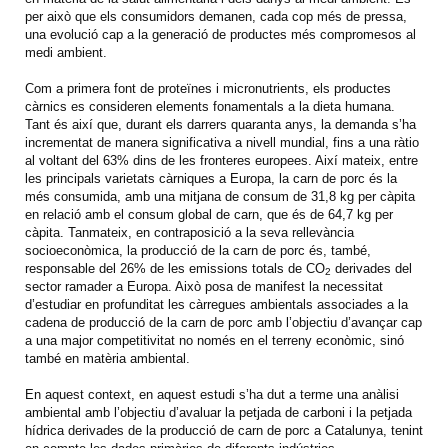
per això que els consumidors demanen, cada cop més de pressa,
una evolució cap a la generació de productes més compromesos al
medi ambient.
Com a primera font de proteïnes i micronutrients, els productes
càrnics es consideren elements fonamentals a la dieta humana.
Tant és així que, durant els darrers quaranta anys, la demanda s’ha
incrementat de manera significativa a nivell mundial, fins a una ràtio
al voltant del 63% dins de les fronteres europees. Així mateix, entre
les principals varietats càrniques a Europa, la carn de porc és la
més consumida, amb una mitjana de consum de 31,8 kg per càpita
en relació amb el consum global de carn, que és de 64,7 kg per
càpita. Tanmateix, en contraposició a la seva rellevància
socioeconòmica, la producció de la carn de porc és, també,
responsable del 26% de les emissions totals de CO
derivades del
2
sector ramader a Europa. Això posa de manifest la necessitat
d’estudiar en profunditat les càrregues ambientals associades a la
cadena de producció de la carn de porc amb l’objectiu d’avançar cap
a una major competitivitat no només en el terreny econòmic, sinó
també en matèria ambiental.
En aquest context, en aquest estudi s’ha dut a terme una anàlisi
ambiental amb l’objectiu d’avaluar la petjada de carboni i la petjada
hídrica derivades de la producció de carn de porc a Catalunya, tenint