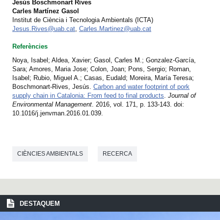
Jesús Boschmonart Rives
Carles Martínez Gasol
Institut de Ciència i Tecnologia Ambientals (ICTA)
Jesus.Rives@uab.cat
,
Carles.Martinez@uab.cat
Referències
Noya, Isabel; Aldea, Xavier; Gasol, Carles M.; Gonzalez-García,
Sara; Amores, Maria Jose; Colon, Joan; Pons, Sergio; Roman,
Isabel; Rubio, Miguel A.; Casas, Eudald; Moreira, María Teresa;
Boschmonart-Rives, Jesús.
Carbon and water footprint of pork
supply chain in Catalonia: From feed to final products
.
Journal of
Environmental Management
. 2016, vol. 171, p. 133-143. doi:
10.1016/j.jenvman.2016.01.039.
CIÈNCIES AMBIENTALS
RECERCA
DESTAQUEM