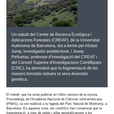
Un estudi del Centre de Recerca Ecològica i
Aplicacions Forestals (CREAF), de la Universitat
Autònoma de Barcelona, dut a terme per Alistair
Jump, investigador postdoctoral, i Josep
Peñuelas, professor d'investigació del CREAF i
del Consell Superior d'Investigacions Científiques
(CSIC), ha demostrat que la fragmentació de les
masses forestals redueix la seva diversitat
genètica.
El treball, que ha estat publicat en l'últim número de la revista
Proceedings de l'Acadèmia Nacional de Ciències nord-americana
(PNAS), va ser realitzat a la fageda del Parc Natural de Montseny, a
Barcelona. En aquesta zona, els científics han comprovat que la
fragmentació, a més de reduir i aïllar geogràficament a les