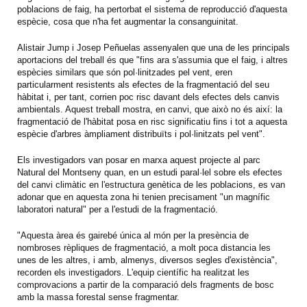
poblacions de faig, ha pertorbat el sistema de reproducció d'aquesta
espècie, cosa que n'ha fet augmentar la consanguinitat.
Alistair Jump i Josep Peñuelas assenyalen que una de les principals
aportacions del treball és que "fins ara s'assumia que el faig, i altres
espècies similars que són pol·linitzades pel vent, eren
particularment resistents als efectes de la fragmentació del seu
hàbitat i, per tant, corrien poc risc davant dels efectes dels canvis
ambientals. Aquest treball mostra, en canvi, que això no és així: la
fragmentació de l'hàbitat posa en risc significatiu fins i tot a aquesta
espècie d'arbres àmpliament distribuïts i pol·linitzats pel vent".
Els investigadors van posar en marxa aquest projecte al parc
Natural del Montseny quan, en un estudi paral·lel sobre els efectes
del canvi climàtic en l'estructura genètica de les poblacions, es van
adonar que en aquesta zona hi tenien precisament "un magnífic
laboratori natural" per a l'estudi de la fragmentació.
"Aquesta àrea és gairebé única al món per la presència de
nombroses rèpliques de fragmentació, a molt poca distancia les
unes de les altres, i amb, almenys, diversos segles d'existència",
recorden els investigadors. L'equip científic ha realitzat les
comprovacions a partir de la comparació dels fragments de bosc
amb la massa forestal sense fragmentar.