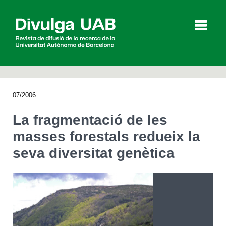
p
a
l
07/2006
Articles
Entrevistes
Vídeos
La fragmentació de les
masses forestals redueix la
seva diversitat genètica
Agenda
English
Español
CERCAR