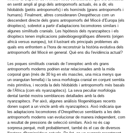
en sentit ampli al grup dels antropomorfs actuals, és a dir, els
hilobàtids (petits antropomorfs) i els homínids (grans antropomorfs i
humans). Finalment, altres consideraren
Oreopithecus
com un
descendent directe dels grans antropomorfs del Miocè d’Europa (els
driopitecs), sobretot a partir d’adaptacions locomotores similars i
algunes similituds cranials. Les hipòtesis dels nyanzapitecs i els
driopitecs tenen implicacions paleobiogeogràfiques diferents (origen
africà versus europeu), tot il·lustrant els principals problemes als
quals ens enfrontem a l’hora de reconstruir la història evolutiva dels
antropomorfs del Miocè en general. Què ens diu l'evidència actual?
Les poques similituds cranials de l’oreopitec amb els grans
antropomorfs moderns podrien estar relacionades amb la mida
corporal gran (més de 30 kg en els mascles, una mica menys que
un orangutan femella) i la seva morfologia cranial en conjunt sembla
més primitiva, i recorda la dels hilobàtids i antropomorfs més basals
de l’Àfrica (com els nyanzapitecs). La seva peculiar morfologia
dental també mostra semblances detallades amb la dels
nyanzapitecs. Per això, algunes anàlisis filogenètiques recents
donen suport a un vincle amb els nyanzapitecs. Això indicaria que
les adaptacions locomotores d’
Oreopithecus
semblants a les dels
antropomorfs moderns van evolucionar de manera independent, com
a resultat de pressions de selecció similars. Això no és cap
sorpresa perquè, molt probablement, també és el cas de diversos