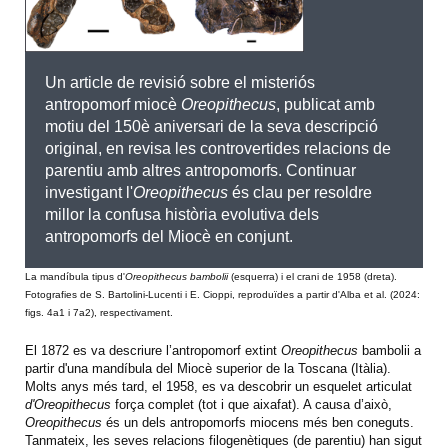
Un article de revisió sobre el misteriós
antropomorf miocè
Oreopithecus
, publicat amb
motiu del 150è aniversari de la seva descripció
original, en revisa les controvertides relacions de
parentiu amb altres antropomorfs. Continuar
investigant l'
Oreopithecus
és clau per resoldre
millor la confusa història evolutiva dels
antropomorfs del Miocè en conjunt.
La mandíbula tipus d'
Oreopithecus
bambolii
(esquerra) i el crani de 1958 (dreta).
Fotografies de S. Bartolini-Lucenti i E. Cioppi, reproduïdes a partir d'Alba et al. (2024:
figs. 4a1 i 7a2), respectivament.
El 1872 es va descriure l’antropomorf extint
Oreopithecus
bambolii a
partir d'una mandíbula del Miocè superior de la Toscana (Itàlia).
Molts anys més tard, el 1958, es va descobrir un esquelet articulat
d'Oreopithecus
força complet (tot i que aixafat). A causa d’això,
Oreopithecus
és un dels antropomorfs miocens més ben coneguts.
Tanmateix, les seves relacions filogenètiques (de parentiu) han sigut