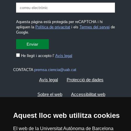
Aquesta pàgina està protegida per reCAPTCHA i hi
apliquen la
Política de privacitat
i els
Termes del servei
de
Google.
He llegit i accepto l'
Avís legal
CONTACTA
premsa.ciencia@uab.cat
Avís legal
Protecció de dades
Sobre el web
Accessibilitat web
Mapa del web UAB
Aquest lloc web utilitza cookies
2026 Divulga UAB - Creative Commons
El web de la Universitat Autònoma de Barcelona