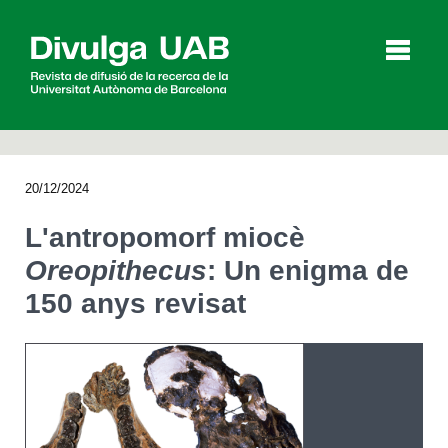
p
a
l
20/12/2024
Articles
Entrevistes
Vídeos
L'antropomorf miocè
Oreopithecus
: Un enigma de
150 anys revisat
Agenda
English
Español
CERCAR