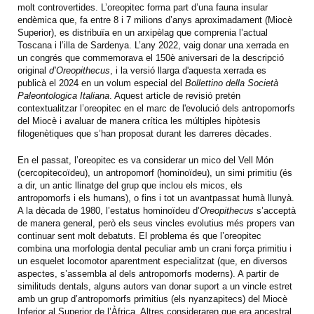
molt controvertides. L’oreopitec forma part d’una fauna insular
endèmica que, fa entre 8 i 7 milions d’anys aproximadament (Miocè
Superior), es distribuïa en un arxipèlag que comprenia l’actual
Toscana i l’illa de Sardenya. L’any 2022, vaig donar una xerrada en
un congrés que commemorava el 150è aniversari de la descripció
original
d’Oreopithecus
, i la versió llarga d'aquesta xerrada es
publicà el 2024 en un volum especial del
Bollettino della Società
Paleontologica Italiana
. Aquest article de revisió pretén
contextualitzar l’oreopitec en el marc de l'evolució dels antropomorfs
del Miocè i avaluar de manera crítica les múltiples hipòtesis
filogenètiques que s’han proposat durant les darreres dècades.
En el passat, l’oreopitec es va considerar un mico del Vell Món
(cercopitecoïdeu), un antropomorf (hominoïdeu), un simi primitiu (és
a dir, un antic llinatge del grup que inclou els micos, els
antropomorfs i els humans), o fins i tot un avantpassat humà llunyà.
A la dècada de 1980, l’estatus hominoïdeu d’
Oreopithecus
s’acceptà
de manera general, però els seus vincles evolutius més propers van
continuar sent molt debatuts. El problema és que l’oreopitec
combina una morfologia dental peculiar amb un crani força primitiu i
un esquelet locomotor aparentment especialitzat (que, en diversos
aspectes, s’assembla al dels antropomorfs moderns). A partir de
similituds dentals, alguns autors van donar suport a un vincle estret
amb un grup d’antropomorfs primitius (els nyanzapitecs) del Miocè
Inferior al Superior de l’Àfrica. Altres consideraren que era ancestral