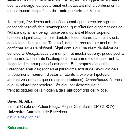
llinatges d'hominoïdeus actuals. De fet, es va suggerir recentment
que la convergència postcranial està causant molta confusió en la
reconstrucció filogenètica dels antropomorfs del Miocè.
Tot plegat, l'evidència actual dóna suport que l’oreopitec sigui un
descendent tardà dels nyanzapitecs, que s’haurien dispersat des de
l’Àfrica cap a l’arxipèlag Toscà-Sard durant el Miocè Superior i
haurien adquirit adaptacions dentals i locomotores particulars sota
condicions d’insularitat. Tot i així, cal més recerca per acabar de
confirmar aquesta hipòtesi. Sigui com sigui, hauríem de deixar de
considerar
Oreopithecus
com un primat insular estrany, ja que podria
ser només la punta de l’iceberg dels problemes relacionats amb la
filogènia dels antropomorfs miocens. En comptes d’enquibir
l’oreopitec amb calçador en el paradigma actual de l’evolució dels
antropomorfs, hauríem d’estar amatents a explorar hipòtesis
alternatives (encara que no siguin ortodoxes).
Oreopithecus
és més
que un misteri per resoldre—és clau per desembullar el
trencaclosques de la filogènia dels antropomorfs del Miocè.
David M. Alba
Institut Català de Paleontologia Miquel Crusafont (ICP-CERCA)
Universitat Autònoma de Barcelona
david.alba@icp.cat
Referències