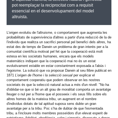
pot reemplaçar la reciprocitat com a requisit
essencial en el desenvolupament del model
altruista.
L'origen evolutiu de l'altruisme, o comportament que augmenta les
probabilitats de supervivència d'altres a partir d'una reducció de la de
l'individu que realitza un sacrifici personal pel benefici dels altres, ha
estat des de temps de Darwin un problema de gran interès per a la
comunitat científica motivat pel fet que la cooperació està molt
estesa en les societats humanes, encara que els models
matemàtics indiquen que la cooperació mai no és un estat
evolutivament estable en estar constantment exposada a l'abús i
l'egoisme. La solució que va proposar Darwin al seu llibre publicat en
1871
L’origen de l'home i la selecció sexual
per explicar el
comportament cooperatiu que podem observar en les nostres
societats és que la selecció natural actua a més d'un nivell: "No ha
d'oblidar-se que si bé un alt grau de moralitat comporta un avantatge
lleuger o nul per a l'home que el posseeix i els seus fills sobre els
altres homes de la mateixa tribu, un augment en el nombre
d'individus dotats de tal aptitud suposa sens dubte un gran
avantatge per a la tribu. Poc s’ha de dubtar de que l'esmentada
tribu, a l'incloure molts membres posseïdors d'un elevat esperit de
patriotisme, fidelitat, obediència, valor i simpatia, disposats a donar