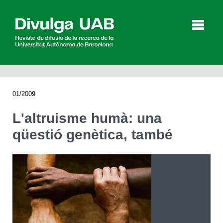
p
a
l
01/2009
Articles
Entrevistes
Vídeos
L'altruisme humà: una
qüestió genètica, també
Agenda
English
Español
CERCAR