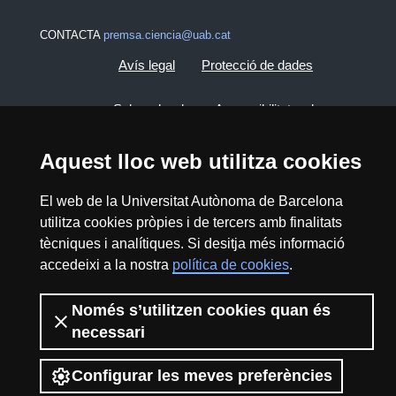
CONTACTA
premsa.ciencia@uab.cat
Avís legal
Protecció de dades
Sobre el web
Accessibilitat web
Mapa del web UAB
Aquest lloc web utilitza cookies
El web de la Universitat Autònoma de Barcelona
2026 Divulga UAB - Creative Commons
utilitza cookies pròpies i de tercers amb finalitats
Reconeixement - No Comercial (CC BY NC) -
tècniques i analítiques. Si desitja més informació
ISSN: 2014-6388
accedeixi a la nostra
política de cookies
.
View low-bandwidth version
Només s’utilitzen cookies quan és
necessari
Configurar les meves preferències