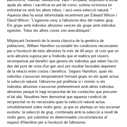
ajuda als altres i sacrificar-se pel bé comú, sortiria victoriosa en
enfrontar-se amb les altres tribus, i això seria selecció natural. "
Aquesta idea ha estat reformulada recentment per Edward Wilson i
David Wilson: "L'egoisme venç a l'altruisme dins del mateix grup.
Els grups amb individus altruistes vencen als grups amb individus
egoistes. Totes les altres coses són anecdòtiques".
Mitjançant l'extensió de la teoria clàssica de la genètica de
poblacions, William Hamilton va establir les condicions necessàries
per a l'evolució de trets altruistes fa més de 40 anys: el cost que un
acte altruista suposa per a l'individu que el realitza pot veure's
recompensat pel benefici que genera els individus que reben l'acció;
des del punt de vista d'un gen això pot resultar favorable depenent
de la relació entre costos i beneficis.
Segons Hamilton, quan els
individus s'associen temporalment formant grups en els quals actua
la selecció natural, l'altruisme pot proliferar si i només si els
individus altruistes s'associen preferentment amb altres individus
altruistes perquè hi hagi reciprocitat de les conductes que procuren
el bé aliè.
Nosaltres hem demostrat que aquesta condició de
reciprocitat no és necessària quan la selecció natural actua
simultàniament sobre molts gens, ja que es planteja un nou escenari
evolutiu: la selecció de grup, combinada amb la selecció a nivell de
molts gens, pot substituir en determinades circumstàncies el
requisit d'Hamilton per a l'evolució de l'altruisme.