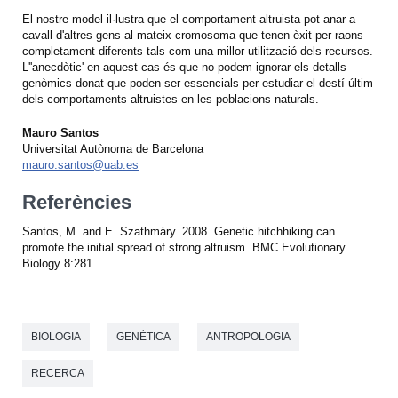
El nostre model il·lustra que el comportament altruista pot anar a
cavall d'altres gens al mateix cromosoma que tenen èxit per raons
completament diferents tals com una millor utilització dels recursos.
L''anecdòtic' en aquest cas és que no podem ignorar els detalls
genòmics donat que poden ser essencials per estudiar el destí últim
dels comportaments altruistes en les poblacions naturals.
Mauro Santos
Universitat Autònoma de Barcelona
mauro.santos@uab.es
Referències
Santos, M. and E. Szathmáry. 2008. Genetic hitchhiking can
promote the initial spread of strong altruism. BMC Evolutionary
Biology 8:281.
BIOLOGIA
GENÈTICA
ANTROPOLOGIA
RECERCA