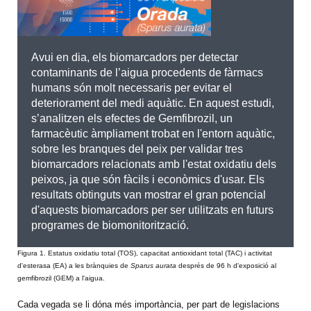
Avui en dia, els biomarcadors per detectar
contaminants de l’aigua procedents de fàrmacs
humans són molt necessaris per evitar el
deteriorament del medi aquàtic. En aquest estudi,
s’analitzen els efectes de Gemfibrozil, un
farmacèutic àmpliament trobat en l'entorn aquàtic,
sobre les branques del peix per validar tres
biomarcadors relacionats amb l'estat oxidatiu dels
peixos, ja que són fàcils i econòmics d'usar. Els
resultats obtinguts van mostrar el gran potencial
d'aquests biomarcadors per ser utilitzats en futurs
programes de biomonitorització.
Figura 1. Estatus oxidatiu total (TOS), capacitat antioxidant total (TAC) i activitat
d'esterasa (EA) a les brànquies de
Sparus aurata
després de 96 h d'exposició al
gemfibrozil (GEM) a l'aigua.
Cada vegada se li dóna més importància, per part de legislacions