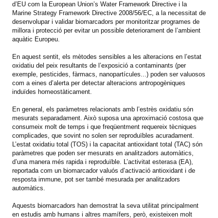
d’EU com la European Union’s Water Framework Directive i la
Marine Strategy Framework Directive 2008/56/EC, a la necessitat de
desenvolupar i validar biomarcadors per monitoritzar programes de
millora i protecció per evitar un possible deteriorament de l’ambient
aquàtic Europeu.
En aquest sentit, els mètodes sensibles a les alteracions en l’estat
oxidatiu del peix resultants de l’exposició a contaminants (per
exemple, pesticides, fàrmacs, nanopartícules...) poden ser valuosos
com a eines d’alerta per detectar alteracions antropogèniques
induïdes homeostàticament.
En general, els paràmetres relacionats amb l’estrès oxidatiu són
mesurats separadament. Això suposa una aproximació costosa que
consumeix molt de temps i que freqüentment requereix tècniques
complicades, que sovint no solen ser reproduïbles acuradament.
L’estat oxidatiu total (TOS) i la capacitat antioxidant total (TAC) són
paràmetres que poden ser mesurats en analitzadors automàtics,
d’una manera més rapida i reproduïble. L’activitat esterasa (EA),
reportada com un biomarcador valuós d’activació antioxidant i de
resposta immune, pot ser també mesurada per analitzadors
automàtics.
Aquests biomarcadors han demostrat la seva utilitat principalment
en estudis amb humans i altres mamífers, però, existeixen molt