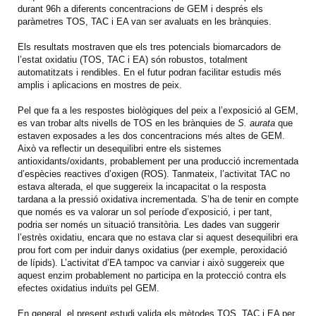
durant 96h a diferents concentracions de GEM i després els
paràmetres TOS, TAC i EA van ser avaluats en les brànquies.
Els resultats mostraven que els tres potencials biomarcadors de
l’estat oxidatiu (TOS, TAC i EA) són robustos, totalment
automatitzats i rendibles. En el futur podran facilitar estudis més
amplis i aplicacions en mostres de peix.
Pel que fa a les respostes biològiques del peix a l’exposició al GEM,
es van trobar alts nivells de TOS en les brànquies de
S. aurata
que
estaven exposades a les dos concentracions més altes de GEM.
Això va reflectir un desequilibri entre els sistemes
antioxidants/oxidants, probablement per una producció incrementada
d’espècies reactives d’oxigen (ROS). Tanmateix, l’activitat TAC no
estava alterada, el que suggereix la incapacitat o la resposta
tardana a la pressió oxidativa incrementada. S’ha de tenir en compte
que només es va valorar un sol període d’exposició, i per tant,
podria ser només un situació transitòria. Les dades van suggerir
l’estrès oxidatiu, encara que no estava clar si aquest desequilibri era
prou fort com per induir danys oxidatius (per exemple, peroxidació
de lípids). L’activitat d’EA tampoc va canviar i això suggereix que
aquest enzim probablement no participa en la protecció contra els
efectes oxidatius induïts pel GEM.
En general, el present estudi valida els mètodes TOS, TAC i EA per