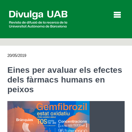
p
a
l
20/05/2019
Articles
Entrevistes
Vídeos
Eines per avaluar els efectes
dels fàrmacs humans en
peixos
Agenda
English
Español
CERCAR