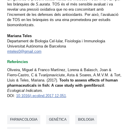
les brànquies de
S.aurata
. TOS és el més sensible avaluat i va
revelar una pressió oxidativa que no era concomitant amb
l’increment de les defenses dels antioxidants. Per això, l’avaluació
de TOS en les brànquies és una eina prometedora per estudis
biomonitoritzats.
Mariana Teles
Departament de Biologia Cel·lular, Fisiologia i Immunologia
Universitat Autònoma de Barcelona
mteles0@gmail.com
Referències
Oliveira, Miguel & Franco Martínez, Lorena & Balasch, Joan &
Fierro-Castro, C & Tvarijonaviciute, Asta & Soares, A.M.V.M. & Tort,
Lluis & Teles, Mariana. (2017).
Tools to assess effects of human
pharmaceuticals in fish: A case study with gemfibrozil
.
Ecological Indicators
.
DOI:
10.1016/j.ecolind.2017.12.051
.
FARMACOLOGIA
GENÈTICA
BIOLOGIA