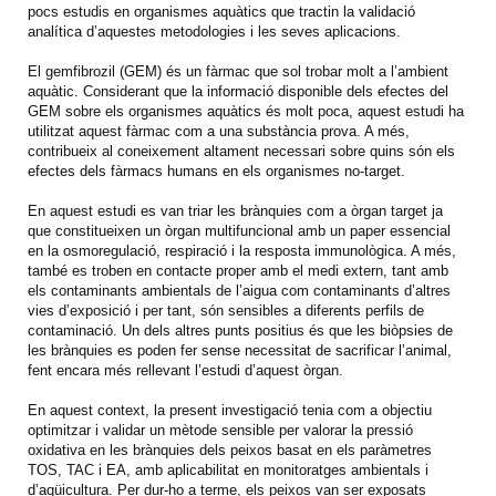
pocs estudis en organismes aquàtics que tractin la validació
analítica d’aquestes metodologies i les seves aplicacions.
El gemfibrozil (GEM) és un fàrmac que sol trobar molt a l’ambient
aquàtic. Considerant que la informació disponible dels efectes del
GEM sobre els organismes aquàtics és molt poca, aquest estudi ha
utilitzat aquest fàrmac com a una substància prova. A més,
contribueix al coneixement altament necessari sobre quins són els
efectes dels fàrmacs humans en els organismes no-target.
En aquest estudi es van triar les brànquies com a òrgan target ja
que constitueixen un òrgan multifuncional amb un paper essencial
en la osmoregulació, respiració i la resposta immunològica. A més,
també es troben en contacte proper amb el medi extern, tant amb
els contaminants ambientals de l’aigua com contaminants d’altres
vies d’exposició i per tant, són sensibles a diferents perfils de
contaminació. Un dels altres punts positius és que les biòpsies de
les brànquies es poden fer sense necessitat de sacrificar l’animal,
fent encara més rellevant l’estudi d’aquest òrgan.
En aquest context, la present investigació tenia com a objectiu
optimitzar i validar un mètode sensible per valorar la pressió
oxidativa en les brànquies dels peixos basat en els paràmetres
TOS, TAC i EA, amb aplicabilitat en monitoratges ambientals i
d’aqüicultura. Per dur-ho a terme, els peixos van ser exposats