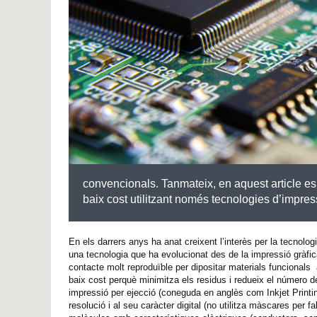
convencionals. Tanmateix, en aquest article es
baix cost utilitzant només tecnologies d’impres
En els darrers anys ha anat creixent l’interès per la tecnolog
una tecnologia que ha evolucionat des de la impressió gràfica
contacte molt reproduïble per dipositar materials funcionals a
baix cost perquè minimitza els residus i redueix el número d
impressió per ejecció (coneguda en anglès com Inkjet Printin
resolució i al seu caràcter digital (no utilitza màscares pe