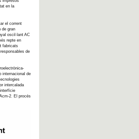
cs impresos
tat en la
ar el corrent
n de gran
yal oscil·lant AC
més repte en
t fabricats
s responsables de
roelectrònica-
p internacional de
tecnologies
or intercalada
nterfície
µAcm-2. El procés