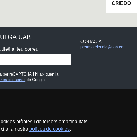
CRiEDO
VULGA UAB
CONTACTA
premsa.ciencia@uab.cat
tlletí al teu correu
a per reCAPTCHA i hi apliquen la
mes del servei
de Google.
egal
ookies pròpies i de tercers amb finalitats
xi a la nostra
política de cookies
.
Protecció de dades
Sobre el web
Accessibilitat web
M