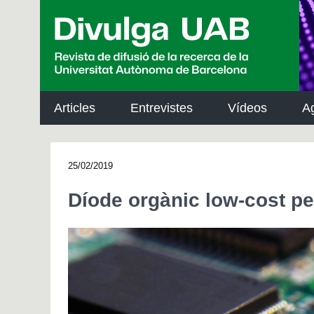
p
a
l
Articles
Entrevistes
Vídeos
A
25/02/2019
Díode orgànic low-cost pe