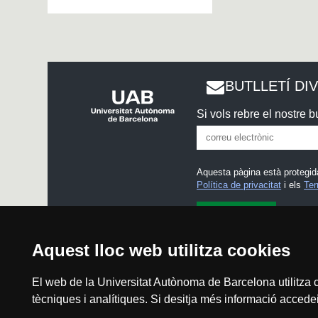
BUTLLETÍ DI
Si vols rebre el nostre bu
Aquesta pàgina està protegid
Política de privacitat
i els
Ter
He llegit i accepto l'
Avís l
Aquest lloc web utilitza cookies
El web de la Universitat Autònoma de Barcelona utilitza c
tècniques i analítiques. Si desitja més informació accedei
Avís legal