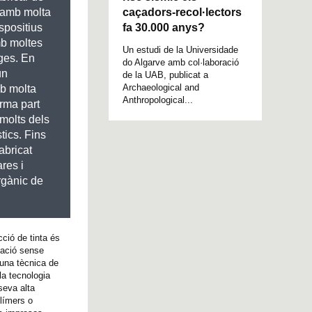
caçadors-recol·lectors
 amb molta
fa 30.000 anys?
ispositius
mb moltes
Un estudi de la Universidade
tges. En
do Algarve amb col·laboració
un
de la UAB, publicat a
Archaeological and
mb molta
Anthropological...
orma part
molts dels
tics. Fins
abricat
ares i
rgànic de
cció de tinta és
icació sense
s una tècnica de
la tecnologia
seva alta
olímers o