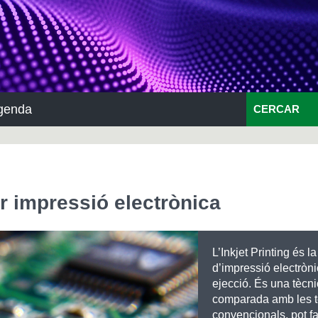
genda
CERCAR
r impressió electrònica
L’Inkjet Printing és l
d’impressió electròni
ejecció. És una tècn
comparada amb les 
convencionals, pot fa