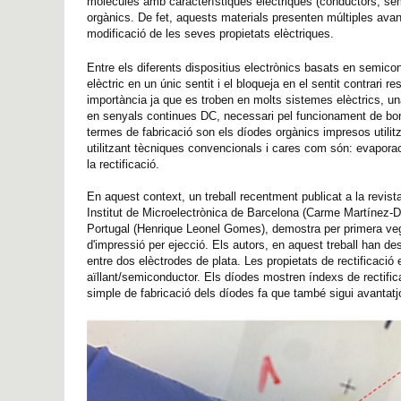
molècules amb característiques elèctriques (conductors, semi
orgànics. De fet, aquests materials presenten múltiples avantat
modificació de les seves propietats elèctriques.
Entre els diferents dispositius electrònics basats en semicon
elèctric en un únic sentit i el bloqueja en el sentit contrari 
importància ja que es troben en molts sistemes elèctrics, una
en senyals continues DC, necessari pel funcionament de bon
termes de fabricació son els díodes orgànics impresos utilitz
utilitzant tècniques convencionals i cares com són: evaporaci
la rectificació.
En aquest context, un treball recentment publicat a la revist
Institut de Microelectrònica de Barcelona (Carme Martínez-Do
Portugal (Henrique Leonel Gomes), demostra per primera vegad
d'impressió per ejecció. Els autors, en aquest treball han d
entre dos elèctrodes de plata. Les propietats de rectificació 
aïllant/semiconductor. Els díodes mostren índexs de rectific
simple de fabricació dels díodes fa que també sigui avantatj