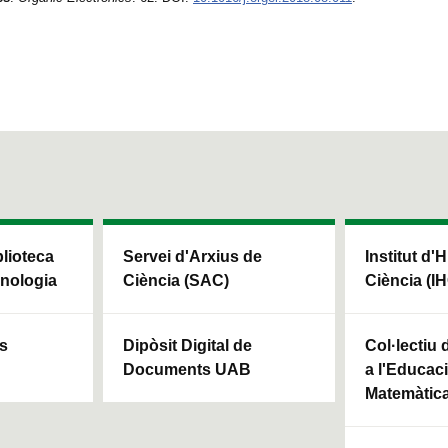
blioteca
Servei d'Arxius de
Institut d'H
cnologia
Ciència (SAC)
Ciència (I
ls
Dipòsit Digital de
Col·lectiu
Documents UAB
a l'Educaci
Matemàtic