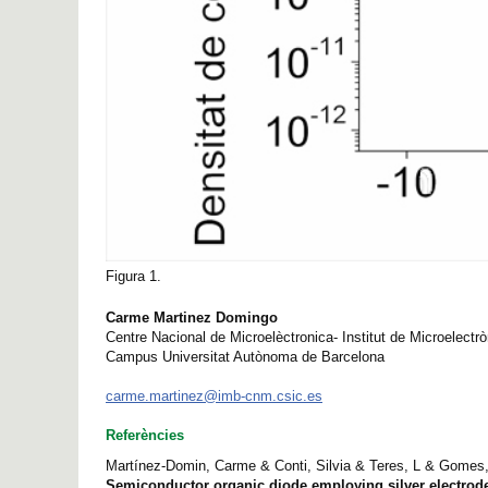
Figura 1.
Carme Martinez Domingo
Centre Nacional de Microelèctronica- Institut de Microelect
Campus Universitat Autònoma de Barcelona
carme.martinez@imb-cnm.csic.es
Referències
Martínez-Domin, Carme & Conti, Silvia & Teres, L & Gomes
Semiconductor organic diode employing silver electrod