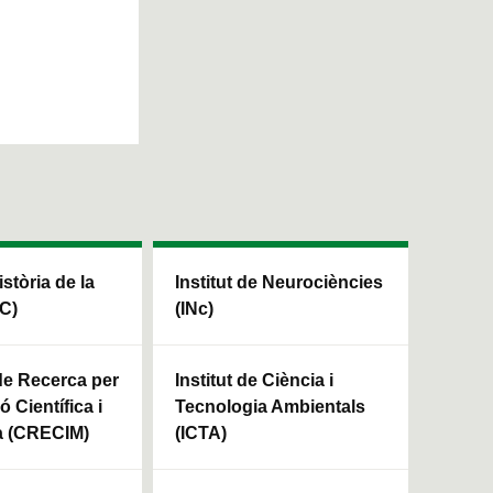
istòria de la
Institut de Neurociències
HC)
(INc)
 de Recerca per
Institut de Ciència i
ó Científica i
Tecnologia Ambientals
a (CRECIM)
(ICTA)