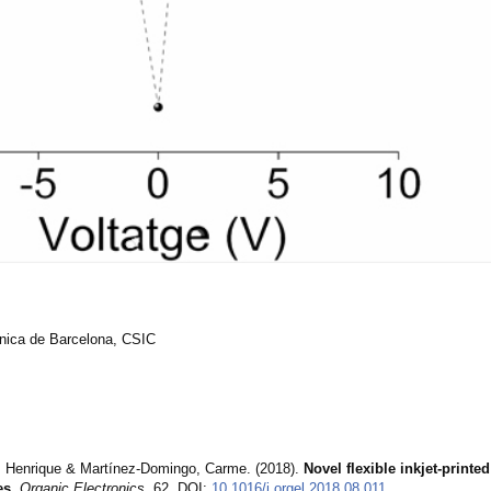
rònica de Barcelona, CSIC
, Henrique & Martínez-Domingo, Carme. (2018).
Novel flexible inkjet-printed
es
.
Organic Electronics
. 62. DOI:
10.1016/j.orgel.2018.08.011
.