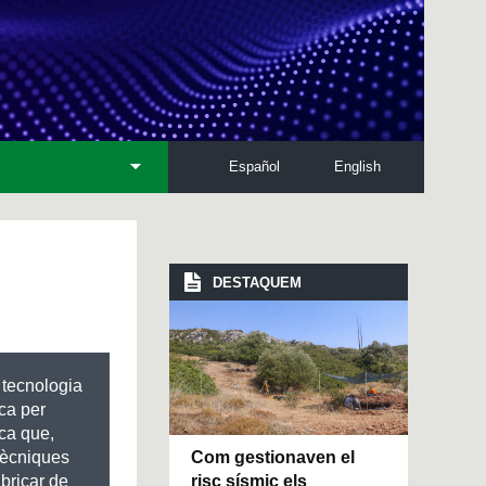
Español
English
DESTAQUEM
a tecnologia
ca per
ica que,
Com gestionaven el
tècniques
risc sísmic els
bricar de