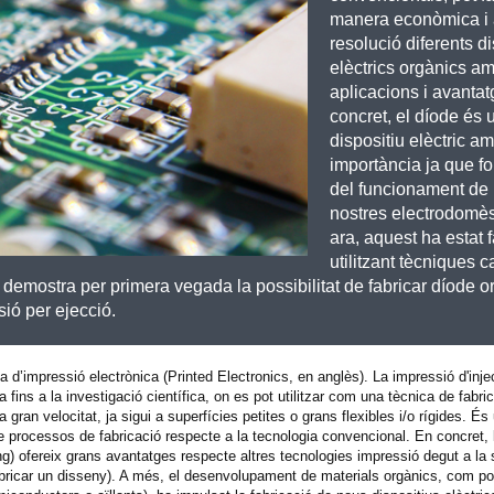
manera econòmica i
resolució diferents d
elèctrics orgànics a
aplicacions i avanta
concret, el díode és 
dispositiu elèctric a
importància ja que f
del funcionament de 
nostres electrodomès
ara, aquest ha estat f
utilitzant tècniques c
 demostra per primera vegada la possibilitat de fabricar díode o
sió per ejecció.
ia d’impressió electrònica (Printed Electronics, en anglès). La impressió d'inje
 fins a la investigació científica, on es pot utilitzar com una tècnica de fabr
 gran velocitat, ja sigui a superfícies petites o grans flexibles i/o rígides. É
e processos de fabricació respecte a la tecnologia convencional. En concret, 
g) ofereix grans avantatges respecte altres tecnologies impressió degut a la 
r fabricar un disseny). A més, el desenvolupament de materials orgànics, com p