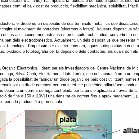
conductors o aïllants), ha impulsat la fabricació de nous dispositius elèctri
ges com: el baix cost de producció, flexibilitat mecànica, solubilitat, i facili
ductors, el díode és un dispositiu de dos terminals metàl·lics que deixa circul
restringint el moviment de portadors (electrons o forats). Aquests dispositius só
 de les aplicacions més esteses és en circuits rectificadors convertint la sen
a part dels electrodomèstics. Actualment, un dels dispositius que presenta 
ant tecnologia d’impressió per ejecció. Fins ara, aquests dispositius han esta
ó, oxidació o fotolitografia per la deposició dels contactes, els quals són el
a Organic Electronics, liderat per els investigadors del Centre Nacional de Mic
mingo, Silvia Conti, Eloi Ramon i Lluís Terés), i en col·laboració amb un gru
a la possibilitat de fabricar un díode orgànic de baix cost utilitzant només 
esenvolupat un díode compost per una interfície polimèrica aïllant/semiconduct
es deuen a un corrent de fuga controlada per la tensió aplicada a través de la i
ació de fins a 150 a |10V| i una densitat de corrent fins a aproximadament 1 
ós per a la producció a gran escala.