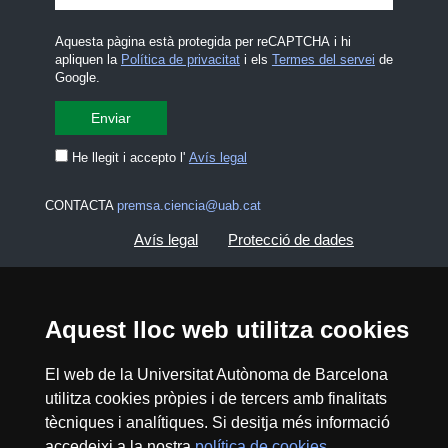
Aquesta pàgina està protegida per reCAPTCHA i hi
apliquen la
Política de privacitat
i els
Termes del servei
de
Google.
He llegit i accepto l'
Avís legal
CONTACTA
premsa.ciencia@uab.cat
Avís legal
Protecció de dades
Sobre el web
Accessibilitat web
Aquest lloc web utilitza cookies
Mapa del web UAB
El web de la Universitat Autònoma de Barcelona
utilitza cookies pròpies i de tercers amb finalitats
2026 Divulga UAB - Creative Commons
tècniques i analítiques. Si desitja més informació
Reconeixement - No Comercial (CC BY NC) -
ISSN: 2014-6388
accedeixi a la nostra
política de cookies
.