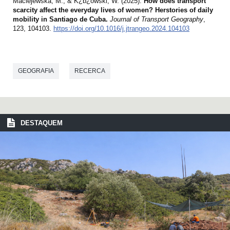
Maciejewska, M., & K¿b¿owski, W. (2025).
How does transport
scarcity affect the everyday lives of women? Herstories of daily
mobility in Santiago de Cuba.
Journal of Transport Geography
,
123, 104103.
https://doi.org/10.1016/j.jtrangeo.2024.104103
GEOGRAFIA
RECERCA
DESTAQUEM