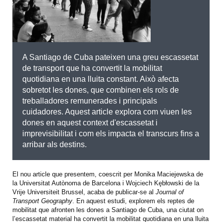
A Santiago de Cuba pateixen una greu escassetat
de transport que ha convertit la mobilitat
quotidiana en una lluita constant. Això afecta
sobretot les dones, que combinen els rols de
treballadores remunerades i principals
cuidadores. Aquest article explora com viuen les
dones en aquest context d'escassetat i
imprevisibilitat i com els impacta el transcurs fins a
arribar als destins.
El nou article que presentem, coescrit per Monika Maciejewska
de
la Universitat Autònoma de Barcelona i Wojciech Kębłowski de la
Vrije Universiteit Brussel, acaba de publicar-se al
Journal of
Transport Geography
. En aquest estudi, explorem els reptes de
mobilitat que afronten les dones a Santiago de Cuba, una ciutat on
l’escassetat material ha convertit la mobilitat quotidiana en una lluita