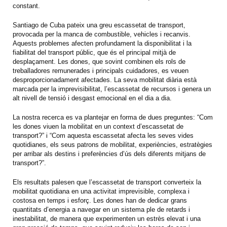
constant.
Santiago de Cuba pateix una greu escassetat de transport,
provocada per la manca de combustible, vehicles i recanvis.
Aquests problemes afecten profundament la disponibilitat i la
fiabilitat del transport públic, que és el principal mitjà de
desplaçament. Les dones, que sovint combinen els rols de
treballadores remunerades i principals cuidadores, es veuen
desproporcionadament afectades. La seva mobilitat diària està
marcada per la imprevisibilitat, l’escassetat de recursos i genera un
alt nivell de tensió i desgast emocional en el dia a dia.
La nostra recerca es va plantejar en forma de dues preguntes: “Com
les dones viuen la mobilitat en un context d’escassetat de
transport?” i “Com aquesta escassetat afecta les seves vides
quotidianes, els seus patrons de mobilitat, experiències, estratègies
per arribar als destins i preferències d’ús dels diferents mitjans de
transport?”.
Els resultats palesen que l’escassetat de transport converteix la
mobilitat quotidiana en una activitat imprevisible, complexa i
costosa en temps i esforç. Les dones han de dedicar grans
quantitats d’energia a navegar en un sistema ple de retards i
inestabilitat, de manera que experimenten un estrès elevat i una