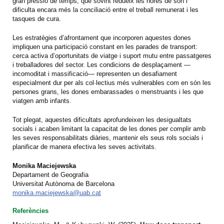
gran pressió de temps, que sovint redueix les hores de son i
dificulta encara més la conciliació entre el treball remunerat i les
tasques de cura.
Les estratègies d’afrontament que incorporen aquestes dones
impliquen una participació constant en les parades de transport:
cerca activa d’oportunitats de viatge i suport mutu entre passatgeres
i treballadores del sector. Les condicions de desplaçament —
incomoditat i massificació— representen un desafiament
especialment dur per als col·lectius més vulnerables com en són les
persones grans, les dones embarassades o menstruants i les que
viatgen amb infants.
Tot plegat, aquestes dificultats aprofundeixen les desigualtats
socials i acaben limitant la capacitat de les dones per complir amb
les seves responsabilitats diàries, mantenir els seus rols socials i
planificar de manera efectiva les seves activitats.
Monika Maciejewska
Departament de Geografia
Universitat Autònoma de Barcelona
monika.maciejewska@uab.cat
Referències