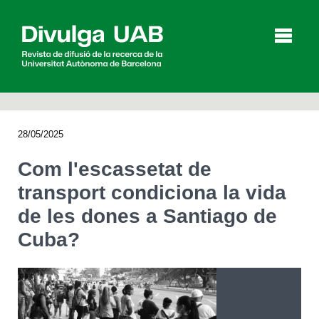
p
a
l
28/05/2025
Articles
Entrevistes
Vídeos
Com l'escassetat de
transport condiciona la vida
de les dones a Santiago de
Agenda
Cuba?
English
Español
CERCAR