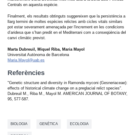
Centrals en aquesta espècie.
Finalment, els resultats obtinguts suggereixen que la persistència a
llarg termini de moltes espècies relictes amb cicles vitals similars
pot estar severament amenaçada per l'increment en les condicions
d’aridesa que s’han predit en el Mediterrani com a conseqüència del
canvi climàtic previst.
Marta Dubreuil, Miquel Riba, Maria Mayol
Universitat Autònoma de Barcelona
Maria.Mayol@uab.es
Referències
"Genetic structure and diversity in Ramonda myconi (Gesneriaceae):
effects of historical climate change on a preglacial relict species".
Dubreuil M., Riba M., Mayol M. AMERICAN JOURNAL OF BOTANY,
95, 577-587.
BIOLOGIA
GENÈTICA
ECOLOGIA