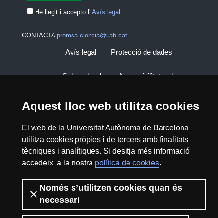
He llegit i accepto l'
Avís legal
CONTACTA
premsa.ciencia@uab.cat
Avís legal
Protecció de dades
Sobre el web
Accessibilitat web
Mapa del web UAB
Aquest lloc web utilitza cookies
El web de la Universitat Autònoma de Barcelona
2026 Divulga UAB - Creative Commons
utilitza cookies pròpies i de tercers amb finalitats
Reconeixement - No Comercial (CC BY NC) -
tècniques i analítiques. Si desitja més informació
ISSN: 2014-6388
accedeixi a la nostra
política de cookies
.
View low-bandwidth version
Només s’utilitzen cookies quan és
necessari