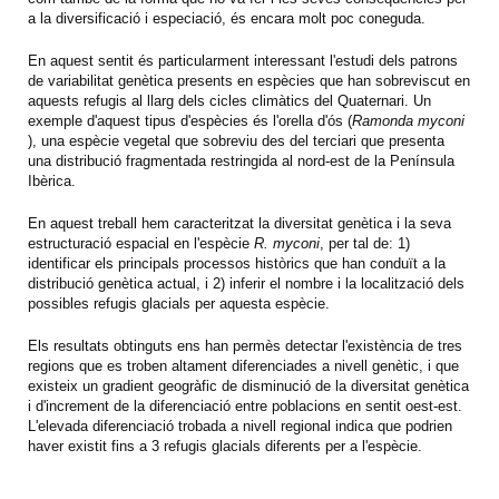
a la diversificació i especiació, és encara molt poc coneguda.
En aquest sentit és particularment interessant l'estudi dels patrons
de variabilitat genètica presents en espècies que han sobreviscut en
aquests refugis al llarg dels cicles climàtics del Quaternari. Un
exemple d'aquest tipus d'espècies és l'orella d'ós (
Ramonda myconi
), una espècie vegetal que sobreviu des del terciari que presenta
una distribució fragmentada restringida al nord-est de la Península
Ibèrica.
En aquest treball hem caracteritzat la diversitat genètica i la seva
estructuració espacial en l'espècie
R. myconi
, per tal de: 1)
identificar els principals processos històrics que han conduït a la
distribució genètica actual, i 2) inferir el nombre i la localització dels
possibles refugis glacials per aquesta espècie.
Els resultats obtinguts ens han permès detectar l'existència de tres
regions que es troben altament diferenciades a nivell genètic, i que
existeix un gradient geogràfic de disminució de la diversitat genètica
i d'increment de la diferenciació entre poblacions en sentit oest-est.
L'elevada diferenciació trobada a nivell regional indica que podrien
haver existit fins a 3 refugis glacials diferents per a l'espècie.