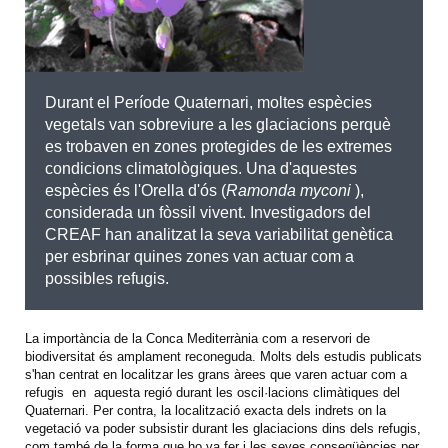
Durant el Període Quaternari, moltes espècies
vegetals van sobreviure a les glaciacions perquè
es trobaven en zones protegides de les extremes
condicions climatològiques. Una d'aquestes
espècies és l'Orella d'ós (
Ramonda myconi
),
considerada un fòssil vivent. Investigadors del
CREAF han analitzat la seva variabilitat genètica
per esbrinar quines zones van actuar com a
possibles refugis.
La importància de la Conca Mediterrània com a reservori de
biodiversitat és amplament reconeguda. Molts dels estudis publicats
s'han centrat en localitzar les grans àrees que varen actuar com a
refugis en aquesta regió durant les oscil·lacions climàtiques del
Quaternari. Per contra, la localització exacta dels indrets on la
vegetació va poder subsistir durant les glaciacions dins dels refugis,
com també de la forma que ho va fer i les seves conseqüències per