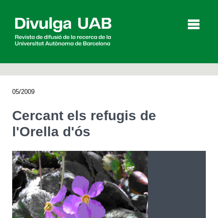
p
a
l
05/2009
Articles
Entrevistes
Vídeos
Cercant els refugis de
l'Orella d'ós
Agenda
English
Español
CERCAR