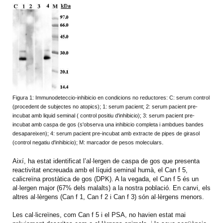
Figura 1: Immunodeteccio-inhibicio en condicions no reductores: C: serum control
(procedent de subjectes no atopics); 1: serum pacient; 2: serum pacient pre-
incubat amb liquid seminal ( control positiu d'inhibicio); 3: serum pacient pre-
incubat amb caspa de gos (s'observa una inhibicio completa i ambdues bandes
desapareixen); 4: serum pacient pre-incubat amb extracte de pipes de girasol
.
(control negatiu d'inhibicio); M: marcador de pesos moleculars
Així, ha estat identificat l’al·lergen de caspa de gos que presenta
reactivitat encreuada amb el líquid seminal humà, el Can f 5,
calicreïna prostàtica de gos (DPK). A la vegada, el Can f 5 és un
al·lergen major (67% dels malalts) a la nostra població. En canvi, els
altres al·lèrgens (Can f 1, Can f 2 i Can f 3) són al·lèrgens menors.
Les cal·licreïnes, com Can f 5 i el PSA, no havien estat mai