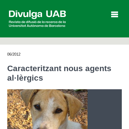
p
a
l
06/2012
Articles
Entrevistes
Vídeos
Caracteritzant nous agents
al·lèrgics
Agenda
English
Español
CERCAR