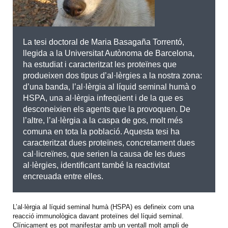
La tesi doctoral de Maria Basagaña Torrentó,
llegida a la Universitat Autònoma de Barcelona,
ha estudiat i caracteritzat les proteïnes que
produeixen dos tipus d’al·lèrgies a la nostra zona:
d’una banda, l’al·lèrgia al líquid seminal humà o
HSPA, una al·lèrgia infreqüent i de la que es
desconeixien els agents que la provoquen. De
l’altre, l’al·lèrgia a la caspa de gos, molt més
comuna en tota la població. Aquesta tesi ha
caracteritzat dues proteïnes, concretament dues
cal·licreïnes, que serien la causa de les dues
al·lèrgies, identificant també la reactivitat
encreuada entre elles.
L’al·lèrgia al líquid seminal humà (HSPA) es defineix com una
reacció immunològica davant proteïnes del líquid seminal.
Clínicament es pot manifestar amb un ventall molt ampli de