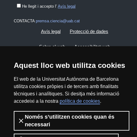
He llegit i accepto l'
Avís legal
CONTACTA
premsa.ciencia@uab.cat
Avís legal
Protecció de dades
Sobre el web
Accessibilitat web
Mapa del web UAB
Aquest lloc web utilitza cookies
El web de la Universitat Autònoma de Barcelona
2026 Divulga UAB - Creative Commons
utilitza cookies pròpies i de tercers amb finalitats
Reconeixement - No Comercial (CC BY NC) -
tècniques i analítiques. Si desitja més informació
ISSN: 2014-6388
accedeixi a la nostra
política de cookies
.
View low-bandwidth version
Només s’utilitzen cookies quan és
necessari