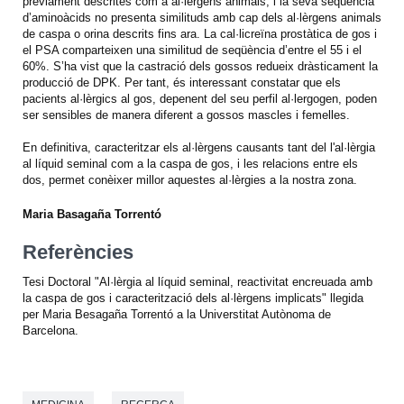
prèviament descrites com a al·lèrgens animals, i la seva seqüència
d’aminoàcids no presenta similituds amb cap dels al·lèrgens animals
de caspa o orina descrits fins ara. La cal·licreïna prostàtica de gos i
el PSA comparteixen una similitud de seqüència d’entre el 55 i el
60%. S’ha vist que la castració dels gossos redueix dràsticament la
producció de DPK. Per tant, és interessant constatar que els
pacients al·lèrgics al gos, depenent del seu perfil al·lergogen, poden
ser sensibles de manera diferent a gossos mascles i femelles.
En definitiva, caracteritzar els al·lèrgens causants tant del l'al·lèrgia
al líquid seminal com a la caspa de gos, i les relacions entre els
dos, permet conèixer millor aquestes al·lèrgies a la nostra zona.
Maria Basagaña Torrentó
Referències
Tesi Doctoral "Al·lèrgia al líquid seminal, reactivitat encreuada amb
la caspa de gos i caracterització dels al·lèrgens implicats" llegida
per Maria Besagaña Torrentó a la Universtitat Autònoma de
Barcelona.