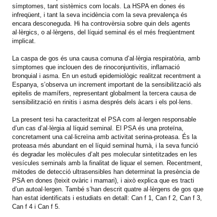
símptomes, tant sistèmics com locals. La HSPA en dones és
infreqüent, i tant la seva incidència com la seva prevalença és
encara desconeguda. Hi ha controvèrsia sobre quin dels agents
al·lèrgics, o al·lèrgens, del líquid seminal és el més freqüentment
implicat.
La caspa de gos és una causa comuna d’al·lèrgia respiratòria, amb
símptomes que inclouen des de rinoconjuntivitis, inflamació
bronquial i asma. En un estudi epidemiològic realitzat recentment a
Espanya, s’observa un increment important de la sensibilització als
epitelis de mamífers, representant globalment la tercera causa de
sensibilització en rinitis i asma després dels àcars i els pol·lens.
La present tesi ha caracteritzat el PSA com al·lergen responsable
d’un cas d’al·lèrgia al líquid seminal. El PSA és una proteïna,
concretament una cal·licreïna amb activitat serina-proteasa. És la
proteasa més abundant en el líquid seminal humà, i la seva funció
és degradar les molècules d’alt pes molecular sintetitzades en les
vesícules seminals amb la finalitat de liquar el semen. Recentment,
mètodes de detecció ultrasensibles han determinat la presència de
PSA en dones (teixit ovàric i mamari), i això explica que es tracti
d’un autoal·lergen. També s’han descrit quatre al·lèrgens de gos que
han estat identificats i estudiats en detall: Can f 1, Can f 2, Can f 3,
Can f 4 i Can f 5.