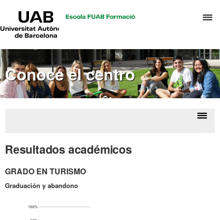
UAB
C
Universitat
Autònoma
a
de
p
Barcelona
d
Conoce el centro
el
m
d
T
y
Despl
Cifra
D
la
Resultados académicos
H
naveg
GRADO EN TURISMO
Graduación y abandono