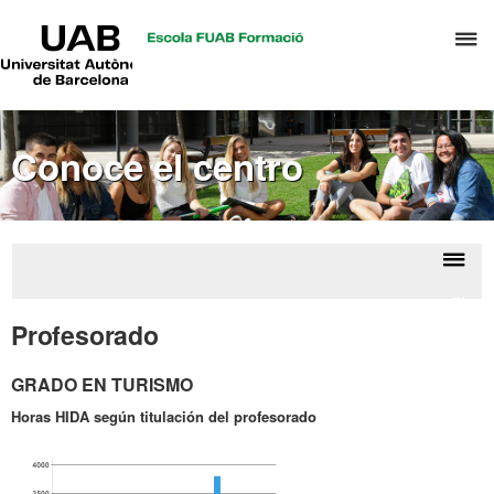
UAB
C
Universitat
Autònoma
a
de
p
Barcelona
d
Conoce el centro
el
m
d
T
y
Despl
Cifra
D
la
Profesorado
H
naveg
GRADO EN TURISMO
Horas HIDA según titulación del profesorado