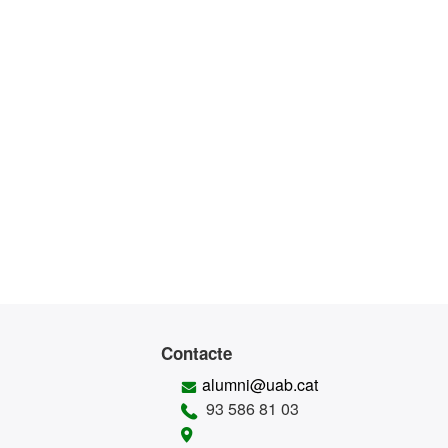
Contacte
alumni@uab.cat
93 586 81 03