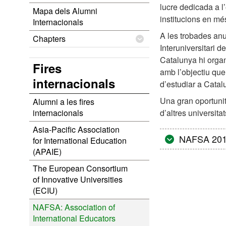
lucre dedicada a l
Mapa dels Alumni
institucions en mé
Internacionals
A les trobades anu
Chapters
Interuniversitari 
Catalunya hi orga
Fires
amb l’objectiu que
internacionals
d’estudiar a Cata
Una gran oportunit
Alumni a les fires
internacionals
d’altres universita
Asia-Pacific Association
NAFSA 201
for International Education
(APAIE)
The European Consortium
of Innovative Universities
(ECIU)
NAFSA: Association of
International Educators