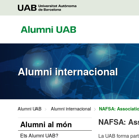
Saltar
al
UAB
contenido
Alumni
Alumni internacional
Alumni UAB
Alumni internacional
NAFSA: Associatio
NAFSA: Asso
Alumni al món
Ets Alumni UAB?
La UAB forma part