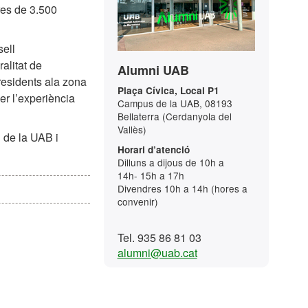
res de 3.500
sell
alitat de
Alumni UAB
esidents ala zona
Plaça Cívica, Local P1
er l’experiència
Campus de la UAB, 08193
Bellaterra (Cerdanyola del
Vallès)
i de la UAB i
Horari d’atenció
Dilluns a dijous de 10h a
14h- 15h a 17h
Divendres 10h a 14h (hores a
convenir)
Tel. 935 86 81 03
alumni@uab.cat