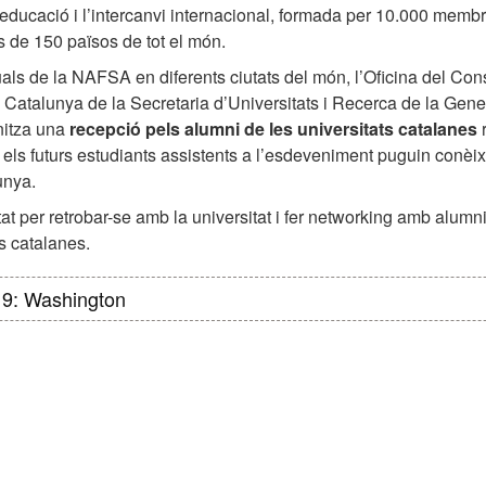
’educació i l’intercanvi internacional, formada per 10.000 memb
s de 150 països de tot el món.
als de la NAFSA en diferents ciutats del món, l’Oficina del Con
de Catalunya de la Secretaria d’Universitats i Recerca de la Gener
nitza una
recepció pels alumni de les universitats catalanes
r
 els futurs estudiants assistents a l’esdeveniment puguin conèix
lunya.
at per retrobar-se amb la universitat i fer networking amb alumn
ts catalanes.
9: Washington