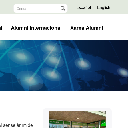
Español
|
English
l
Alumni internacional
Xarxa Alumni
Informació
Contacte
complementària
nal sense ànim de