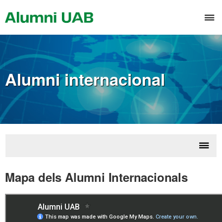
Saltar
al
T
contenido
n
Alumni internacional
Despl
Al
la
Mapa dels Alumni Internacionals
inter
naveg