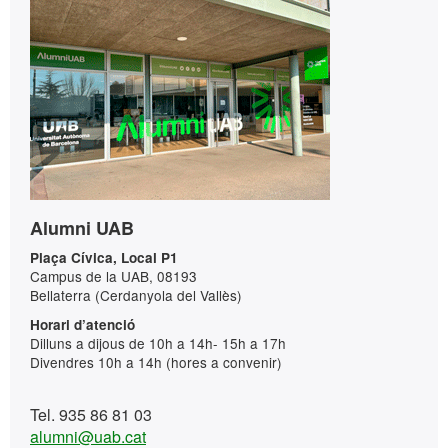
Informació
Contacte
complementària
Alumni UAB
Plaça Cívica, Local P1
Campus de la UAB, 08193
Bellaterra (Cerdanyola del Vallès)
Horari d’atenció
Dilluns a dijous de 10h a 14h- 15h a 17h
Divendres 10h a 14h (hores a convenir)
Tel. 935 86 81 03
alumni@uab.cat