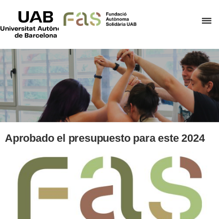
UAB
Universitat
C
Autònoma
de
h
Barcelona
t
d
t
m
o
F
A
Aprobado el presupuesto para este 2024
S