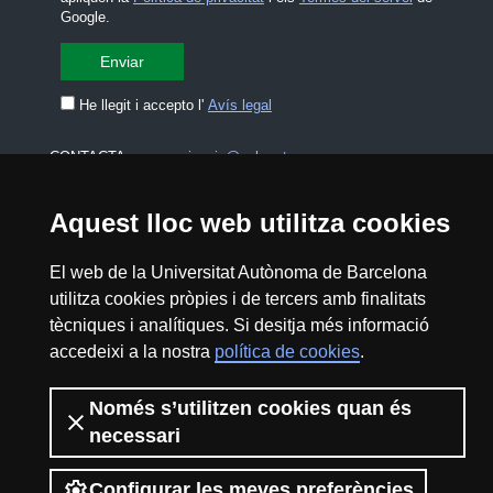
Google.
He llegit i accepto l'
Avís legal
CONTACTA
premsa.ciencia@uab.cat
Avís legal
Protecció de dades
Aquest lloc web utilitza cookies
Sobre el web
Accessibilitat web
El web de la Universitat Autònoma de Barcelona
utilitza cookies pròpies i de tercers amb finalitats
Mapa del web UAB
tècniques i analítiques. Si desitja més informació
accedeixi a la nostra
política de cookies
.
2026 Divulga UAB - Creative Commons
Reconeixement - No Comercial (CC BY NC) -
Només s’utilitzen cookies quan és
ISSN: 2014-6388
necessari
View low-bandwidth version
Configurar les meves preferències