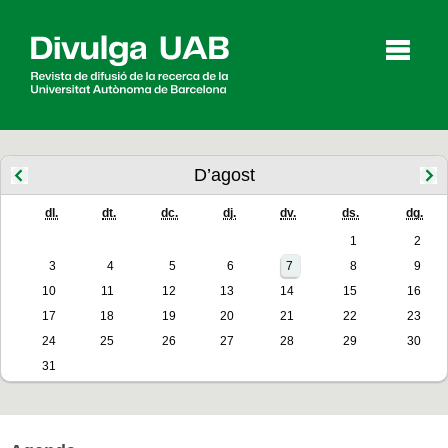
p
a
l
D’agost
dl.
dt.
dc.
dj.
dv.
ds.
dg.
Articles
Entrevistes
Vídeos
1
2
3
4
5
6
7
8
9
10
11
12
13
14
15
16
Agenda
17
18
19
20
21
22
23
24
25
26
27
28
29
30
31
English
Español
CERCAR