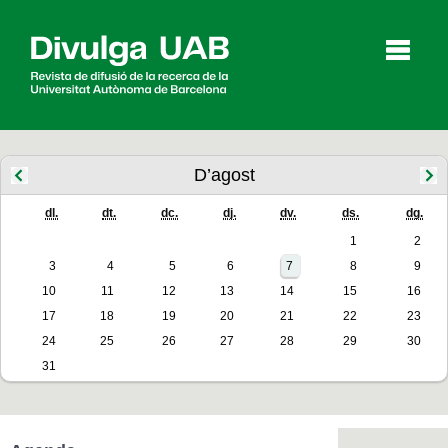
p
a
l
D’agost
dl.
dt.
dc.
dj.
dv.
ds.
dg.
Articles
Entrevistes
Vídeos
1
2
3
4
5
6
7
8
9
10
11
12
13
14
15
16
Agenda
17
18
19
20
21
22
23
24
25
26
27
28
29
30
31
English
Español
CERCAR