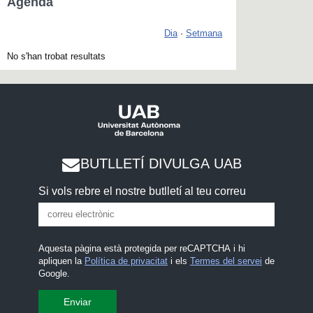
Agenda
Dia
·
Setmana
No s'han trobat resultats
BUTLLETÍ DIVULGA UAB
Si vols rebre el nostre butlletí al teu correu
Aquesta pàgina està protegida per reCAPTCHA i hi
apliquen la
Política de privacitat
i els
Termes del servei
de
Google.