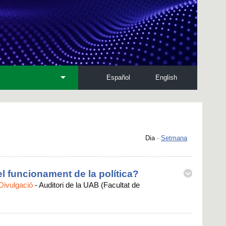
Español
English
Dia
·
Setmana
 el funcionament de la política?
 Divulgació
-
Auditori de la UAB (Facultat de