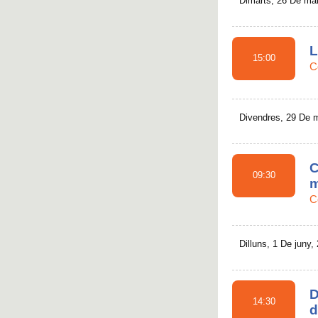
Dimarts, 26 De ma
L
15:00
C
Divendres, 29 De 
C
09:30
m
C
Dilluns, 1 De juny,
D
14:30
d