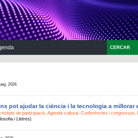
genda
CERCAR
aig, 2026
ns pot ajudar la ciència i la tecnologia a millorar
ctivitats de participació, Agenda cultural, Conferències i congressos,
losofia i Lletres)