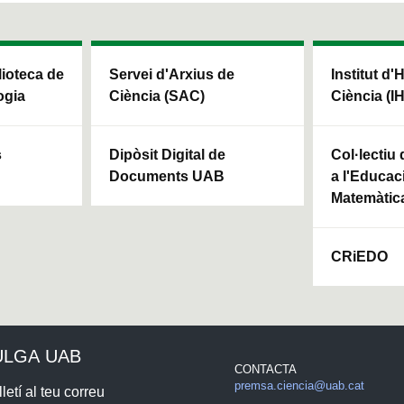
blioteca de
Servei d'Arxius de
Institut d'
ogia
Ciència (SAC)
Ciència (I
s
Dipòsit Digital de
Col·lectiu
Documents UAB
a l'Educaci
Matemàtic
CRiEDO
ULGA UAB
CONTACTA
premsa.ciencia@uab.cat
letí al teu correu