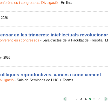
onferències i congressos, Divulgació
-
En línia
, 2026
ensar en les trinxeres: intel·lectuals revolucion
onferències i congressos
-
Sala d’actes de la Facultat de Filosofia i L
y, 2026
olítiques reproductives, xarxes i coneixement
ivulgació
-
Sala de Seminaris de l'iHC + Teams
1
2
3
4
5
6
7