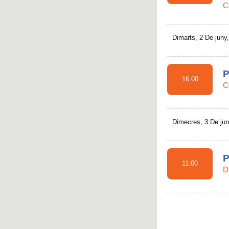
C
Dimarts, 2 De juny
P
16:00
C
Dimecres, 3 De jun
P
11:00
D