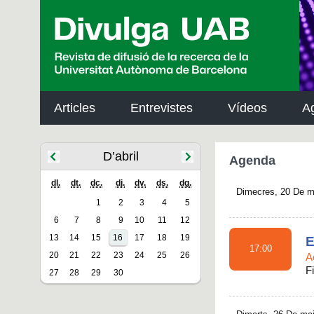
p
a
l
Articles
Entrevistes
Vídeos
A
D’abril
Agenda
dl.
dt.
dc.
dj.
dv.
ds.
dg.
Dimecres, 20 De m
1
2
3
4
5
6
7
8
9
10
11
12
13
14
15
16
17
18
19
E
17:00
20
21
22
23
24
25
26
A
Fi
27
28
29
30