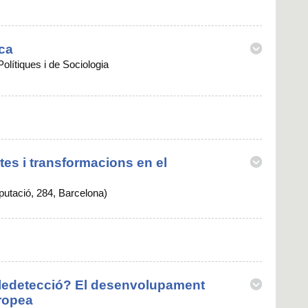
ica
olítiques i de Sociologia
tes i transformacions en el
putació, 284, Barcelona)
 teledetecció? El desenvolupament
uropea