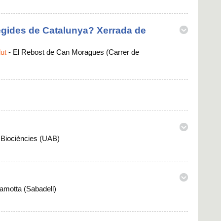
egides de Catalunya? Xerrada de
lut
-
El Rebost de Can Moragues (Carrer de
e Biociències (UAB)
Lamotta (Sabadell)