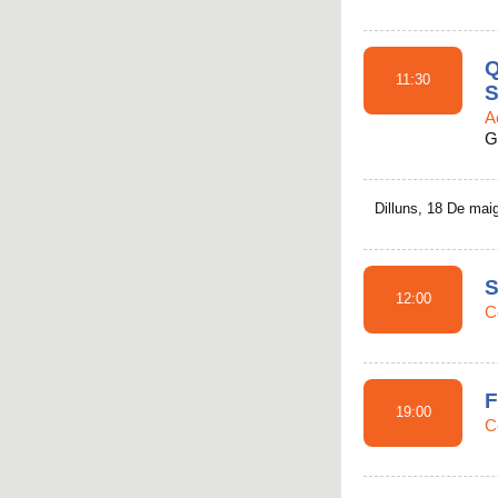
Q
11:30
S
A
G
Dilluns, 18 De mai
S
12:00
C
F
19:00
C