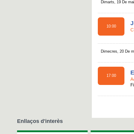
Dimarts, 19 De ma
J
10:00
C
Dimecres, 20 De m
E
17:00
A
Fi
Enllaços d'interès