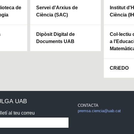
blioteca de
Servei d'Arxius de
Institut d'
ogia
Ciència (SAC)
Ciència (I
s
Dipòsit Digital de
Col·lectiu
Documents UAB
a l'Educaci
Matemàtic
CRiEDO
ULGA UAB
CONTACTA
premsa.ciencia@uab.cat
letí al teu correu