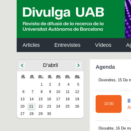
p
a
l
Articles
Entrevistes
Vídeos
A
D’abril
Agenda
dl.
dt.
dc.
dj.
dv.
ds.
dg.
Divendres, 15 De 
1
2
3
4
5
6
7
8
9
10
11
12
13
14
15
16
17
18
19
I
10:00
20
21
22
23
24
25
26
A
27
28
29
30
Dissabte, 16 De m