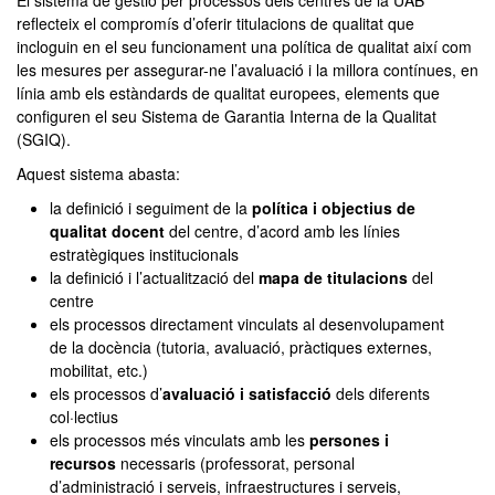
Màster Oficial - Musicolog
El sistema de gestió per processos dels centres de la UAB
reflecteix el compromís d’oferir titulacions de qualitat que
incloguin en el seu funcionament una política de qualitat així com
les mesures per assegurar-ne l’avaluació i la millora contínues, en
línia amb els estàndards de qualitat europees, elements que
configuren el seu Sistema de Garantia Interna de la Qualitat
(SGIQ).
Aquest sistema abasta:
la definició i seguiment de la
política i objectius de
qualitat docent
del centre, d’acord amb les línies
estratègiques institucionals
la definició i l’actualització del
mapa de titulacions
del
centre
els processos directament vinculats al desenvolupament
de la docència (tutoria, avaluació, pràctiques externes,
mobilitat, etc.)
els processos d’
avaluació i satisfacció
dels diferents
col·lectius
els processos més vinculats amb les
persones i
recursos
necessaris (professorat, personal
d’administració i serveis, infraestructures i serveis,