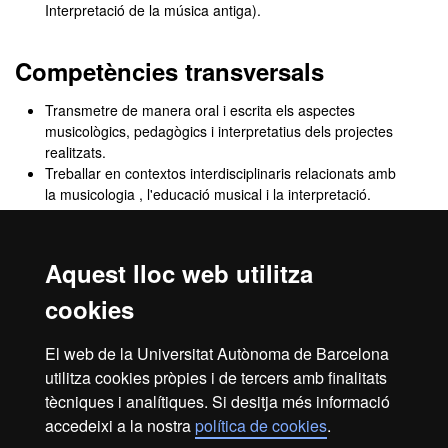
Interpretació de la música antiga).
Competències transversals
Transmetre de manera oral i escrita els aspectes
musicològics, pedagògics i interpretatius dels projectes
realitzats.
Treballar en contextos interdisciplinaris relacionats amb
la musicologia , l'educació musical i la interpretació.
Demostrar habilitats d'autoaprenentatge en l'àmbit
d'estudi de la musicologia , l'educació musical i la
interpretació.
Aquest lloc web utilitza
Aplicar la capacitat crítica en projectes d'investigació
musicològica i en projectes interpretatius.
cookies
Plantejar propostes innovadores en projectes
d'investigació musicològica i en projectes interpretatius.
El web de la Universitat Autònoma de Barcelona
Desenvolupar la capacitat d'avaluar les desigualtats per
utilitza cookies pròpies i de tercers amb finalitats
motius de sexe i gènere per al disseny de solucions.
tècniques i analítiques. Si desitja més informació
accedeixi a la nostra
política de cookies
.