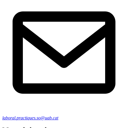
laboral.practiques.so@uab.cat