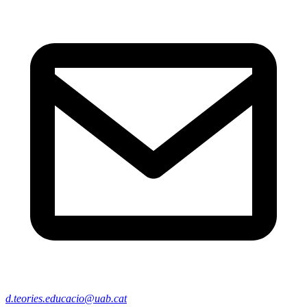
d.teories.educacio@uab.cat