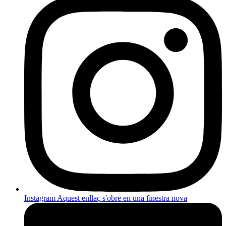
Instagram
Aquest enllaç s'obre en una finestra nova