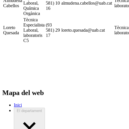
Almudena
Tècnica
Laboral,
581) 10
almudena.cabellos@uab.cat
Cabellos
laborato
Química
16
Orgànica
Tècnica
Especialista
(93
Loreto
Tècnica
Laboral,
581) 29
loreto.quesada@uab.cat
Quesada
laborato
laboratoris
17
C5
Mapa del web
Inici
El departament