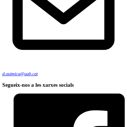
d.quimica@uab.cat
Segueix-nos a les xarxes socials