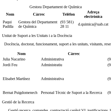
Gestora Departament de Química
Adreça
Nom
Càrrec
Telèfon
electrònica
Paqui
Gestora del Departament
(93 581)
d.quimica@uab.cat
Padilla
de Química
28 11
Unitat de Suport a les Unitats i a la Docència
Docència, doctorat, funcionament, suport a les unitats, visitants, res
Nom
Càrrec
Julia Nacarino
Administrativa
(9
Jordi Feu
Administratiu
(9
Elisabet Martínez
Administrativa
(9
Bernat Puigdomenech
Personal Tècnic de Suport a la Recerca
(9
Gestió de la Recerca
Gestió recerca, comandes, contractació capítol VI, justificacions, 