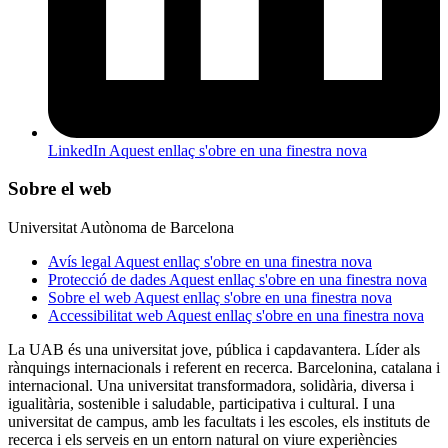
LinkedIn
Aquest enllaç s'obre en una finestra nova
Sobre el web
Universitat Autònoma de Barcelona
Avís legal
Aquest enllaç s'obre en una finestra nova
Protecció de dades
Aquest enllaç s'obre en una finestra nova
Sobre el web
Aquest enllaç s'obre en una finestra nova
Accessibilitat web
Aquest enllaç s'obre en una finestra nova
La UAB és una universitat jove, pública i capdavantera. Líder als
rànquings internacionals i referent en recerca. Barcelonina, catalana i
internacional. Una universitat transformadora, solidària, diversa i
igualitària, sostenible i saludable, participativa i cultural. I una
universitat de campus, amb les facultats i les escoles, els instituts de
recerca i els serveis en un entorn natural on viure experiències