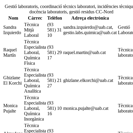
Gestió laboratoris, coordinació tècnics laboratori, incidències tècniqu
docència laboratoris, gestió residus CC-Nord
Nom
Càrrec
Telèfon
Adreça electrònica
Tècnica
(93
Sandra
sandra.izquierdo@uab.cat,
Gestió
Mitjà
581) 31
Izquierdo
gestio.labs.quimica@uab.cat
Laborat
Laboral
10
Tècnica
Especialista
(93
Raquel
Tècnica
Laboral,
581) 29
raquel.martin@uab.cat
Martín
laborato
Química
17
Física
Tècnica
Especialista
(93
Ghizlane
Tècnica
Laboral,
581) 21
ghizlane.elkorchi@uab.cat
El Korchi
laborato
Química
27
Analítica
Tècnica
Especialista
(93
Monica
Tècnica
Laboral,
581) 10
monica.pujalte@uab.cat
Pujalte
laborato
Química
16
Inorgànica
Tècnica
Especialista
(93