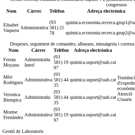
congressos
Nom
Càrrec
Telèfon
Adreça electrònica
(93
quimica.economia.recerca.grup1@ua
Elisabet
Administrativa
581) 21
Vaquera
quimica.economia.recerca.grup2@u
78
Despeses, seguiment de comandes, albarans, missatgeria i correus
Nom
Càrrec
Telèfon
Adreça electrònica
(93
Ferran
Administratiu
581) 19
quimica.suport@uab.cat
Moyano
Interí
97
(93
Mèri
Tramitac
Administrativa
581) 44
quimica.suport@uab.cat
Rodriguez
d'expedie
35
econòmic
(93
Atenció
Veronica
Administratiu
581) 44
quimica.suport@uab.cat
Usuaris
Biempica
35
(93
Montse
Administrativa
581) 19
quimica.suport@uab.cat
Fernández
97
Gestió de Laboratoris