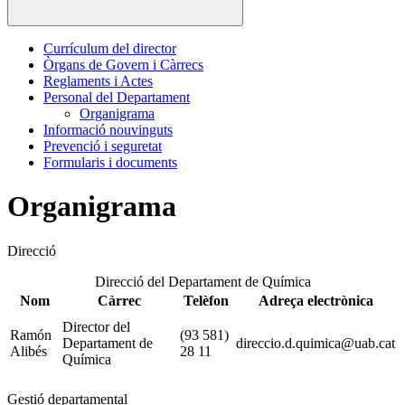
Currículum del director
Òrgans de Govern i Càrrecs
Reglaments i Actes
Personal del Departament
Organigrama
Informació nouvinguts
Prevenció i seguretat
Formularis i documents
Organigrama
Direcció
Direcció del Departament de Química
Nom
Càrrec
Telèfon
Adreça electrònica
Director del
Ramón
(93 581)
Departament de
direccio.d.quimica@uab.cat
Alibés
28 11
Química
Gestió departamental