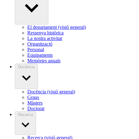
El departament (visió general)
Ressenya històrica
La nostra activitat
Organització
Personal
Equipaments
Memòries anuals
Docència
Docència (visió general)
Graus
Màsters
Doctorat
Recerca
Recerca (visió general)