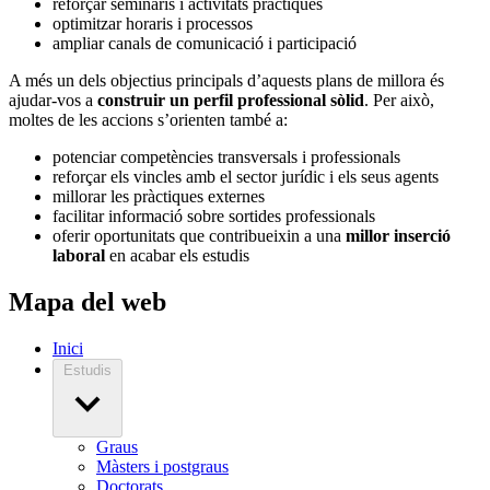
reforçar seminaris i activitats pràctiques
optimitzar horaris i processos
ampliar canals de comunicació i participació
A més un dels objectius principals d’aquests plans de millora és
ajudar-vos a
construir un perfil professional sòlid
. Per això,
moltes de les accions s’orienten també a:
potenciar competències transversals i professionals
reforçar els vincles amb el sector jurídic i els seus agents
millorar les pràctiques externes
facilitar informació sobre sortides professionals
oferir oportunitats que contribueixin a una
millor inserció
laboral
en acabar els estudis
Mapa del web
Inici
Estudis
Graus
Màsters i postgraus
Doctorats