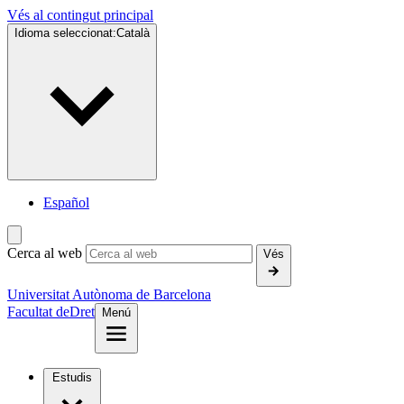
Vés al contingut principal
Idioma seleccionat:
Català
Español
Cerca al web
Vés
Universitat Autònoma de Barcelona
Facultat de
Dret
Menú
Estudis