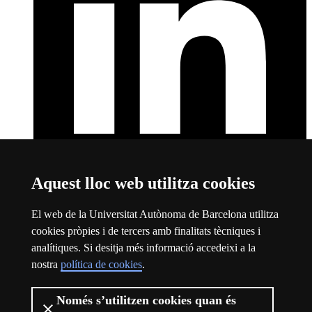
Aquest lloc web utilitza cookies
LinkedIn
Aquest enllaç s'obre en una finestra nova
Sobre el web
El web de la Universitat Autònoma de Barcelona utilitza
cookies pròpies i de tercers amb finalitats tècniques i
Universitat Autònoma de Barcelona
analítiques. Si desitja més informació accedeixi a la
Avís legal
Aquest enllaç s'obre en una finestra nova
nostra
política de cookies
.
Protecció de dades
Aquest enllaç s'obre en una finestra nova
Sobre el web
Aquest enllaç s'obre en una finestra nova
Accessibilitat web
Aquest enllaç s'obre en una finestra nova
Només s’utilitzen cookies quan és