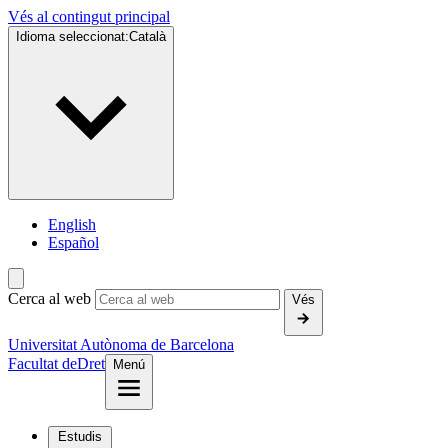
Vés al contingut principal
Idioma seleccionat:
Català
English
Español
Cerca al web
Vés
Universitat Autònoma de Barcelona
Facultat de
Dret
Menú
Estudis