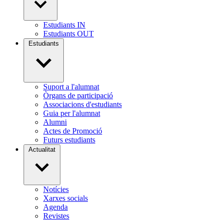
Estudiants IN
Estudiants OUT
Estudiants
Suport a l'alumnat
Òrgans de participació
Associacions d'estudiants
Guia per l'alumnat
Alumni
Actes de Promoció
Futurs estudiants
Actualitat
Notícies
Xarxes socials
Agenda
Revistes