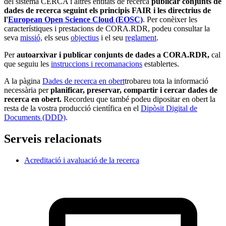
del sistema CERCA i altres entitats de recerca
publicar conjunts de
dades de recerca seguint els principis
FAIR i les directrius de
l'
European Open Science Cloud (EOSC)
. Per conèixer les
característiques i prestacions de CORA.RDR, podeu consultar la
seva
missió,
els seus
objectius
i el seu
reglament
.
Per
autoarxivar i publicar conjunts de dades a CORA.RDR,
cal
que seguiu les
instruccions i recomanacions
establertes.
A la pàgina
Dades de recerca en obert
trobareu tota la informació
necessària per
planificar, preservar, compartir i cercar dades de
recerca en obert.
Recordeu que també podeu dipositar en obert la
resta de la vostra producció científica en el
Dipòsit Digital de
Documents (DDD)
.
Serveis relacionats
Acreditació i avaluació de la recerca