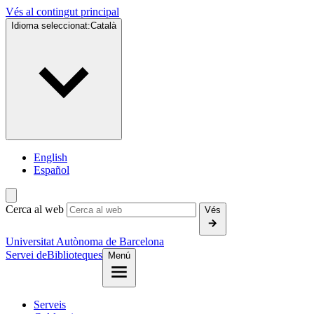
Vés al contingut principal
Idioma seleccionat:
Català
English
Español
Cerca al web
Vés
Universitat Autònoma de Barcelona
Servei de
Biblioteques
Menú
Serveis