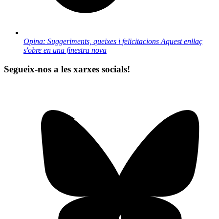
Opina: Suggeriments, queixes i felicitacions
Aquest enllaç
s'obre en una finestra nova
Segueix-nos a les xarxes socials!