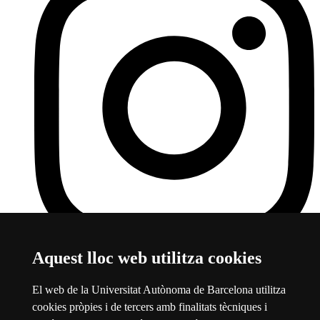
Aquest lloc web utilitza cookies
Instagram
Aquest enllaç s'obre en una finestra nova
Sobre el web
El web de la Universitat Autònoma de Barcelona utilitza
cookies pròpies i de tercers amb finalitats tècniques i
Universitat Autònoma de Barcelona