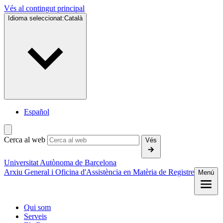
Vés al contingut principal
Idioma seleccionat:
Català
Español
Cerca al web
Vés
Universitat Autònoma de Barcelona
Arxiu General i Oficina d'Assistència en Matèria de Registre
Menú
Qui som
Serveis